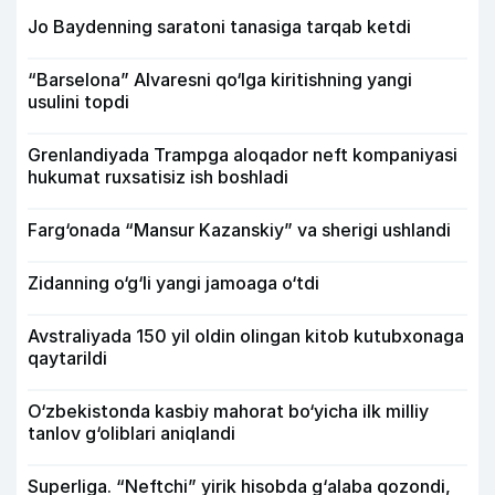
Jo Baydenning saratoni tanasiga tarqab ketdi
“Barselona” Alvaresni qo‘lga kiritishning yangi
usulini topdi
Grenlandiyada Trampga aloqador neft kompaniyasi
hukumat ruxsatisiz ish boshladi
Farg‘onada “Mansur Kazanskiy” va sherigi ushlandi
Zidanning o‘g‘li yangi jamoaga o‘tdi
Avstraliyada 150 yil oldin olingan kitob kutubxonaga
qaytarildi
O‘zbekistonda kasbiy mahorat bo‘yicha ilk milliy
tanlov g‘oliblari aniqlandi
Superliga. “Neftchi” yirik hisobda g‘alaba qozondi,