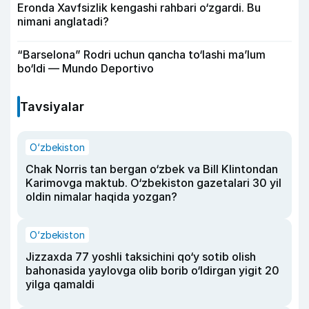
Eronda Xavfsizlik kengashi rahbari o‘zgardi. Bu
nimani anglatadi?
“Barselona” Rodri uchun qancha to‘lashi ma’lum
bo‘ldi — Mundo Deportivo
Tavsiyalar
O‘zbekiston
Chak Norris tan bergan o‘zbek va Bill Klintondan
Karimovga maktub. O‘zbekiston gazetalari 30 yil
oldin nimalar haqida yozgan?
O‘zbekiston
Jizzaxda 77 yoshli taksichini qo‘y sotib olish
bahonasida yaylovga olib borib o‘ldirgan yigit 20
yilga qamaldi