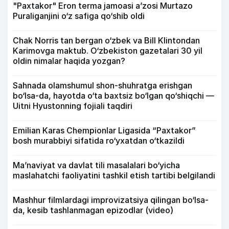
"Paxtakor" Eron terma jamoasi a’zosi Murtazo
Puraliganjini o‘z safiga qo‘shib oldi
Chak Norris tan bergan o‘zbek va Bill Klintondan
Karimovga maktub. O‘zbekiston gazetalari 30 yil
oldin nimalar haqida yozgan?
Sahnada olamshumul shon-shuhratga erishgan
bo‘lsa-da, hayotda o‘ta baxtsiz bo‘lgan qo‘shiqchi —
Uitni Hyustonning fojiali taqdiri
Emilian Karas Chempionlar Ligasida “Paxtakor”
bosh murabbiyi sifatida ro‘yxatdan o‘tkazildi
Ma’naviyat va davlat tili masalalari bo‘yicha
maslahatchi faoliyatini tashkil etish tartibi belgilandi
Mashhur filmlardagi improvizatsiya qilingan bo‘lsa-
da, kesib tashlanmagan epizodlar (video)