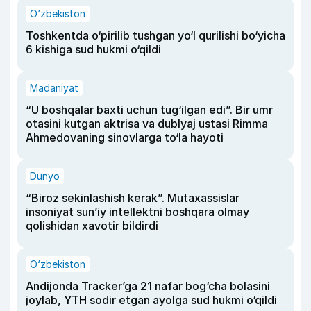
O‘zbekiston
Toshkentda o‘pirilib tushgan yo‘l qurilishi bo‘yicha
6 kishiga sud hukmi o‘qildi
Madaniyat
“U boshqalar baxti uchun tug‘ilgan edi”. Bir umr
otasini kutgan aktrisa va dublyaj ustasi Rimma
Ahmedovaning sinovlarga to‘la hayoti
Dunyo
“Biroz sekinlashish kerak”. Mutaxassislar
insoniyat sun’iy intellektni boshqara olmay
qolishidan xavotir bildirdi
O‘zbekiston
Andijonda Tracker’ga 21 nafar bog‘cha bolasini
joylab, YTH sodir etgan ayolga sud hukmi o‘qildi