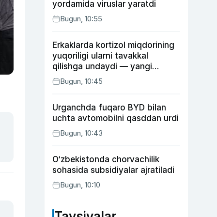
yordamida viruslar yaratdi
Bugun, 10:55
Erkaklarda kortizol miqdorining
yuqoriligi ularni tavakkal
qilishga undaydi — yangi
tadqiqot
Bugun, 10:45
Urganchda fuqaro BYD bilan
uchta avtomobilni qasddan urdi
Bugun, 10:43
O‘zbekistonda chorvachilik
sohasida subsidiyalar ajratiladi
Bugun, 10:10
Tavsiyalar