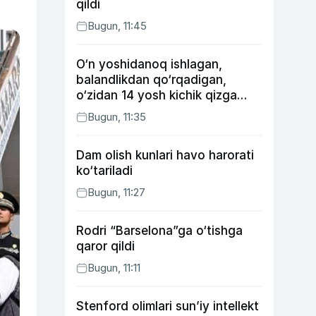
qildi
Bugun, 11:45
O‘n yoshidanoq ishlagan,
balandlikdan qo‘rqadigan,
o‘zidan 14 yosh kichik qizga
uylangan Yorqinxo‘ja Umarov
Bugun, 11:35
34 yoshda
Dam olish kunlari havo harorati
ko‘tariladi
Bugun, 11:27
Rodri “Barselona”ga o‘tishga
qaror qildi
Bugun, 11:11
Stenford olimlari sun’iy intellekt