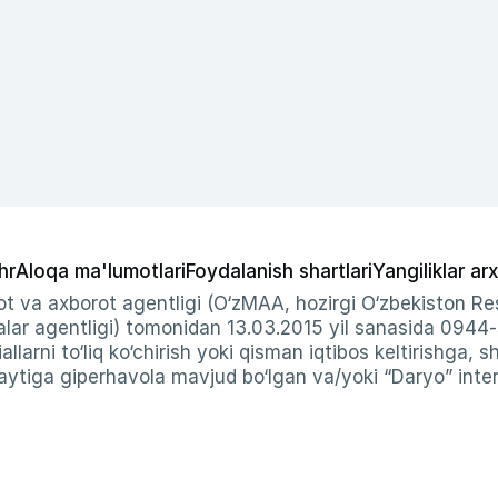
hr
Aloqa ma'lumotlari
Foydalanish shartlari
Yangiliklar arx
t va axborot agentligi (O‘zMAA, hozirgi O‘zbekiston Res
ar agentligi) tomonidan 13.03.2015 yil sanasida 0944
allarni to‘liq ko‘chirish yoki qisman iqtibos keltirishga, 
ytiga giperhavola mavjud bo‘lgan va/yoki “Daryo” intern