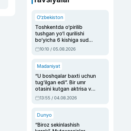
O‘zbekiston
Toshkentda o‘pirilib
tushgan yo‘l qurilishi
bo‘yicha 6 kishiga sud
hukmi o‘qildi
10:10 / 05.08.2026
Madaniyat
“U boshqalar baxti uchun
tug‘ilgan edi”. Bir umr
otasini kutgan aktrisa va
dublyaj ustasi Rimma
13:55 / 04.08.2026
Ahmedovaning
sinovlarga to‘la hayoti
Dunyo
“Biroz sekinlashish