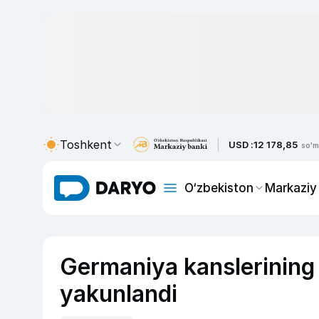
Toshkent
USD :
12 178,85
so'm
O‘zbekiston
Markaziy
Germaniya kanslerining 
yakunlandi