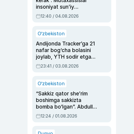
kerak”. Mutaxassislar
insoniyat sun’iy
intellektni boshqara
12:40 / 04.08.2026
olmay qolishidan xavotir
bildirdi
O‘zbekiston
Andijonda Tracker’ga 21
nafar bog‘cha bolasini
joylab, YTH sodir etgan
ayolga sud hukmi o‘qildi
23:41 / 03.08.2026
O‘zbekiston
“Sakkiz qator she’rim
boshimga sakkizta
bomba bo‘lgan”. Abdulla
Oripovni siyosiy
12:24 / 01.08.2026
ayblovlardan asrab
qolgan voqea
Dunyo