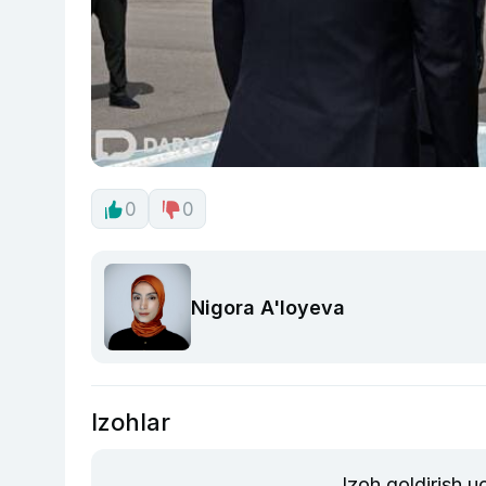
0
0
Nigora A'loyeva
Izohlar
Izoh qoldirish 