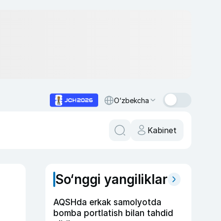
O‘zbekcha
Kabinet
So‘nggi yangiliklar
AQSHda erkak samolyotda
bomba portlatish bilan tahdid