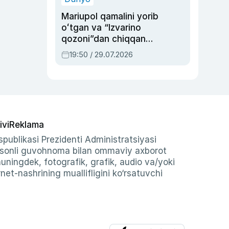
Mariupol qamalini yorib
oʻtgan va “Izvarino
qozoni”dan chiqqan
qahramon — Ukraina
19:50 / 29.07.2026
armiyasi bosh
qoʻmondoni Drapatiy
haqida
ivi
Reklama
publikasi Prezidenti Administratsiyasi
-sonli guvohnoma bilan ommaviy axborot
shuningdek, fotografik, grafik, audio va/yoki
et-nashrining muallifligini ko‘rsatuvchi