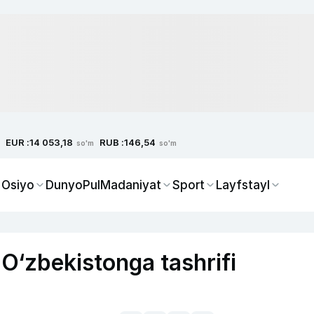
EUR :
RUB :
14 053,18
146,54
so'm
so'm
 Osiyo
Dunyo
Pul
Madaniyat
Sport
Layfstayl
O‘zbekistonga tashrifi