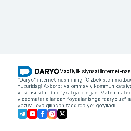
Maxfiylik siyosati
Internet-nas
“Daryo” internet-nashrining (O‘zbekiston matbuo
huzuridagi Axborot va ommaviy kommunikatsiyal
vositasi sifatida ro‘yxatga olingan. Matnli materi
videomateriallaridan foydalanishga “daryo.uz” sa
yozuv ilova qilingan taqdirda yo‘l qo‘yiladi.