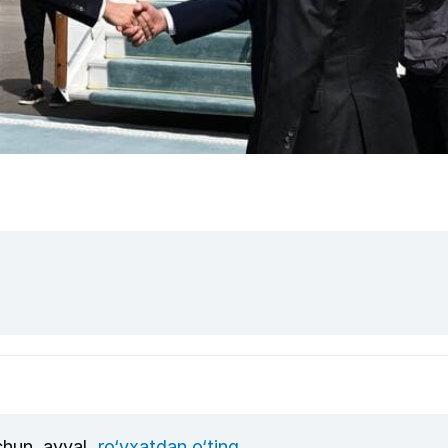
uchun, avval
ro‘yxatdan o‘ting