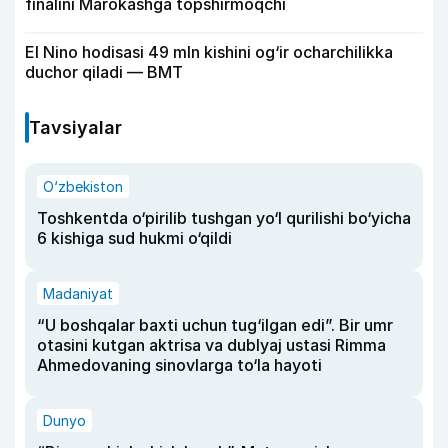
finalini Marokashga topshirmoqchi
El Nino hodisasi 49 mln kishini og‘ir ocharchilikka
duchor qiladi — BMT
Tavsiyalar
O‘zbekiston
Toshkentda o‘pirilib tushgan yo‘l qurilishi bo‘yicha
6 kishiga sud hukmi o‘qildi
Madaniyat
“U boshqalar baxti uchun tug‘ilgan edi”. Bir umr
otasini kutgan aktrisa va dublyaj ustasi Rimma
Ahmedovaning sinovlarga to‘la hayoti
Dunyo