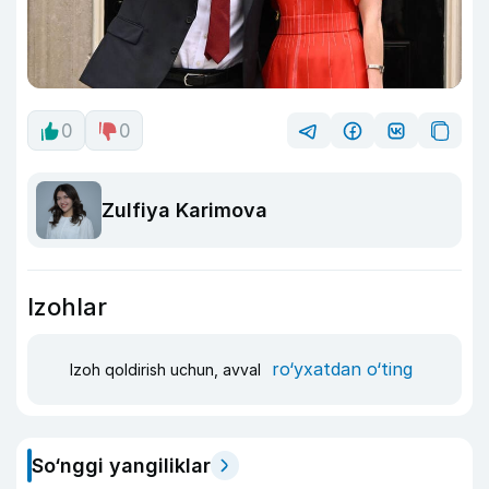
0
0
Zulfiya Karimova
Izohlar
ro‘yxatdan o‘ting
Izoh qoldirish uchun, avval
So‘nggi yangiliklar