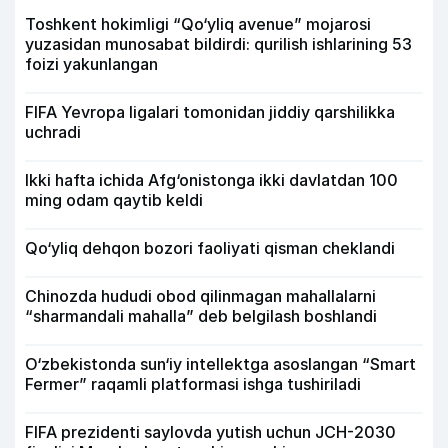
Toshkent hokimligi “Qo‘yliq avenue” mojarosi
yuzasidan munosabat bildirdi: qurilish ishlarining 53
foizi yakunlangan
FIFA Yevropa ligalari tomonidan jiddiy qarshilikka
uchradi
Ikki hafta ichida Afg‘onistonga ikki davlatdan 100
ming odam qaytib keldi
Qo‘yliq dehqon bozori faoliyati qisman cheklandi
Chinozda hududi obod qilinmagan mahallalarni
“sharmandali mahalla” deb belgilash boshlandi
O‘zbekistonda sun‘iy intellektga asoslangan “Smart
Fermer” raqamli platformasi ishga tushiriladi
FIFA prezidenti saylovda yutish uchun JCH-2030