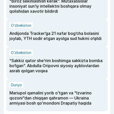
“Biroz sekinlashish kerak”. Mutaxassislar
insoniyat sun’iy intellektni boshqara olmay
qolishidan xavotir bildirdi
O‘zbekiston
Andijonda Tracker’ga 21 nafar bog‘cha bolasini
joylab, YTH sodir etgan ayolga sud hukmi o‘qildi
O‘zbekiston
“Sakkiz qator she’rim boshimga sakkizta bomba
bo‘lgan”. Abdulla Oripovni siyosiy ayblovlardan
asrab qolgan voqea
Dunyo
Mariupol qamalini yorib oʻtgan va “Izvarino
qozoni”dan chiqqan qahramon — Ukraina
armiyasi bosh qoʻmondoni Drapatiy haqida