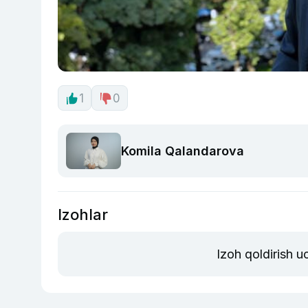
1
0
Komila Qalandarova
Izohlar
Izoh qoldirish 