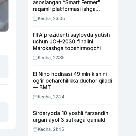
asoslangan “Smart Fermer”
raqamli platformasi ishga
tushiriladi
Kecha, 23:05
FIFA prezidenti saylovda yutish
uchun JCH-2030 finalini
Marokashga topshirmoqchi
Kecha, 22:35
El Nino hodisasi 49 mln kishini
og‘ir ocharchilikka duchor qiladi
— BMT
Kecha, 22:24
Sirdaryoda 10 yoshli farzandini
urgan ayol 3 sutkaga qamaldi
Kecha, 21:45