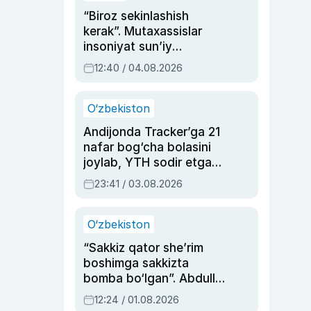
“Biroz sekinlashish
kerak”. Mutaxassislar
insoniyat sun’iy
intellektni boshqara
12:40 / 04.08.2026
olmay qolishidan xavotir
bildirdi
O‘zbekiston
Andijonda Tracker’ga 21
nafar bog‘cha bolasini
joylab, YTH sodir etgan
ayolga sud hukmi o‘qildi
23:41 / 03.08.2026
O‘zbekiston
“Sakkiz qator she’rim
boshimga sakkizta
bomba bo‘lgan”. Abdulla
Oripovni siyosiy
12:24 / 01.08.2026
ayblovlardan asrab