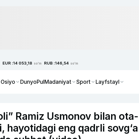
EUR :
RUB :
14 053,18
146,54
so'm
so'm
 Osiyo
Dunyo
Pul
Madaniyat
Sport
Layfstayl
oli” Ramiz Usmonov bilan ota-
, hayotidagi eng qadrli sovg‘a