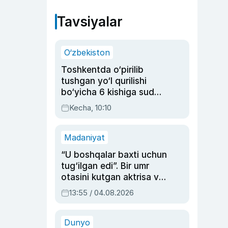
Tavsiyalar
O‘zbekiston
Toshkentda o‘pirilib
tushgan yo‘l qurilishi
bo‘yicha 6 kishiga sud
hukmi o‘qildi
Kecha, 10:10
Madaniyat
“U boshqalar baxti uchun
tug‘ilgan edi”. Bir umr
otasini kutgan aktrisa va
dublyaj ustasi Rimma
13:55 / 04.08.2026
Ahmedovaning
sinovlarga to‘la hayoti
Dunyo