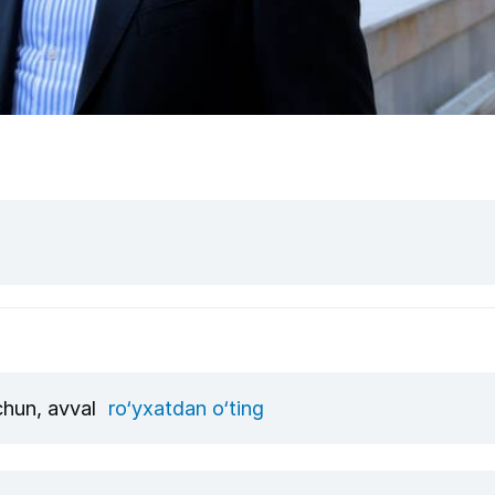
uchun, avval
ro‘yxatdan o‘ting