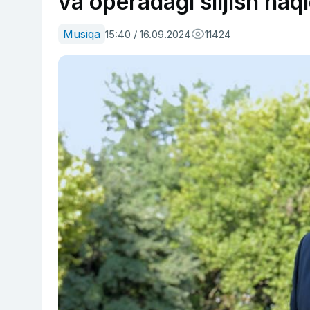
va operadagi siljish haq
Musiqa
15:40 / 16.09.2024
11424