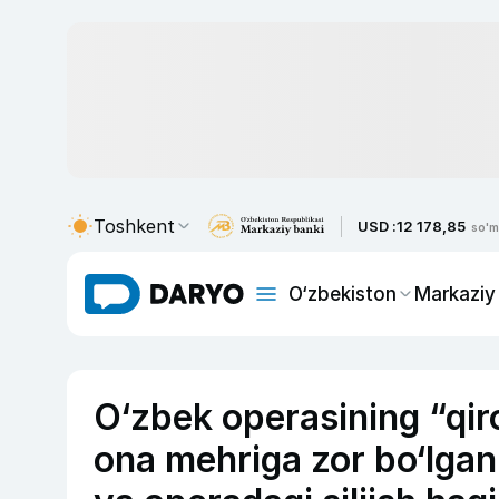
Toshkent
USD :
12 178,85
so'm
O‘zbekiston
Markaziy
O‘zbek operasining “qir
ona mehriga zor bo‘lgani