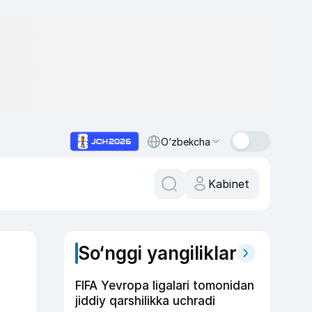
O‘zbekcha
Kabinet
So‘nggi yangiliklar
FIFA Yevropa ligalari tomonidan
jiddiy qarshilikka uchradi