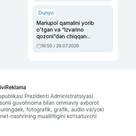
qolgan voqea
Dunyo
Mariupol qamalini yorib
oʻtgan va “Izvarino
qozoni”dan chiqqan
qahramon — Ukraina
19:50 / 29.07.2026
armiyasi bosh
qoʻmondoni Drapatiy
haqida
ivi
Reklama
publikasi Prezidenti Administratsiyasi
-sonli guvohnoma bilan ommaviy axborot
shuningdek, fotografik, grafik, audio va/yoki
et-nashrining muallifligini ko‘rsatuvchi