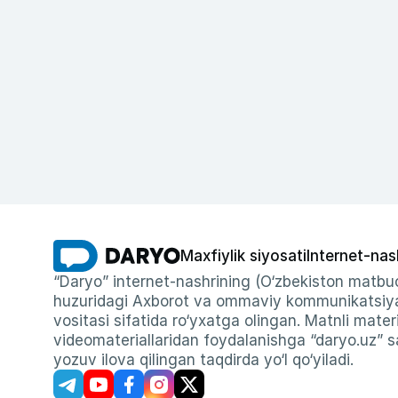
Maxfiylik siyosati
Internet-nas
“Daryo” internet-nashrining (O‘zbekiston matbuo
huzuridagi Axborot va ommaviy kommunikatsiyal
vositasi sifatida ro‘yxatga olingan. Matnli materi
videomateriallaridan foydalanishga “daryo.uz” sa
yozuv ilova qilingan taqdirda yo‘l qo‘yiladi.