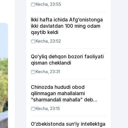
Kecha, 23:55
Ikki hafta ichida Afg‘onistonga
ikki davlatdan 100 ming odam
qaytib keldi
Kecha, 23:52
Qo‘yliq dehqon bozori faoliyati
qisman cheklandi
Kecha, 23:31
Chinozda hududi obod
qilinmagan mahallalarni
“sharmandali mahalla” deb
belgilash boshlandi
Kecha, 23:15
O‘zbekistonda sun‘iy intellektga