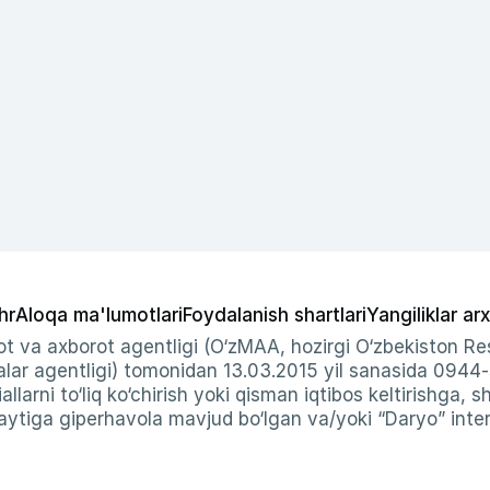
hr
Aloqa ma'lumotlari
Foydalanish shartlari
Yangiliklar arx
t va axborot agentligi (O‘zMAA, hozirgi O‘zbekiston Res
ar agentligi) tomonidan 13.03.2015 yil sanasida 0944
allarni to‘liq ko‘chirish yoki qisman iqtibos keltirishga, 
ytiga giperhavola mavjud bo‘lgan va/yoki “Daryo” intern