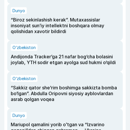
Dunyo
“Biroz sekinlashish kerak”. Mutaxassislar
insoniyat sun’iy intellektni boshqara olmay
qolishidan xavotir bildirdi
O‘zbekiston
Andijonda Tracker’ga 21 nafar bog‘cha bolasini
joylab, YTH sodir etgan ayolga sud hukmi o‘qildi
O‘zbekiston
“Sakkiz qator she’rim boshimga sakkizta bomba
bo‘lgan”. Abdulla Oripovni siyosiy ayblovlardan
asrab qolgan voqea
Dunyo
Mariupol qamalini yorib oʻtgan va “Izvarino