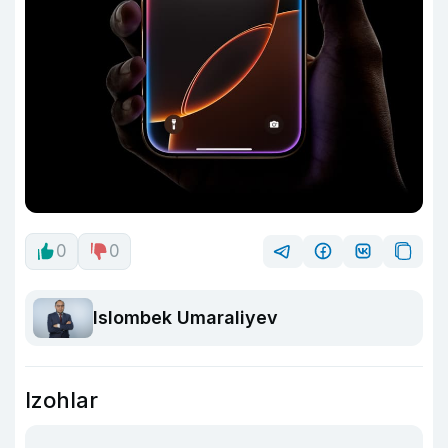
0
0
Islombek Umaraliyev
Izohlar