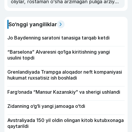
oliylar, rostaman o'sha arzimagan puliga arziydi.
srazu 1 oylik obuna bo'lishgayam.
So‘nggi yangiliklar
Jo Baydenning saratoni tanasiga tarqab ketdi
“Barselona” Alvaresni qo‘lga kiritishning yangi
usulini topdi
Grenlandiyada Trampga aloqador neft kompaniyasi
hukumat ruxsatisiz ish boshladi
Farg‘onada “Mansur Kazanskiy” va sherigi ushlandi
Zidanning o‘g‘li yangi jamoaga o‘tdi
Avstraliyada 150 yil oldin olingan kitob kutubxonaga
qaytarildi