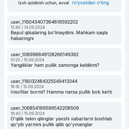
ro‘yxatdan o‘ting
Izoh qoldirish uchun, avval
user_116043407364816592202
12:49 / 14.09.2024
Bepul qilsalaring boʻlmaydimi. Mahkam saqla
habaringni
user_108998849128266149392
01:22 / 15.09.2024
Yangiliklar ham pullik zamonga keldikmi?
user_118032484325549413344
18:16 / 15.09.2024
Insofilar bormi? Hamma narsa pullik bob ketti
user_106854189599542208509
18:43 / 15.09.2024
O'qilik tekin qilinglar yaxshi xabarlarni boshlab
qo'yib yarmini pullik qilib qo'ymanglar