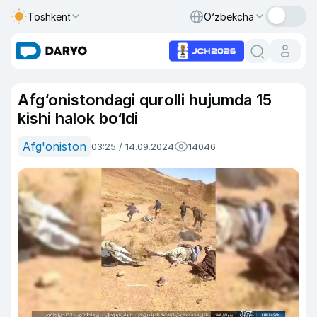
Toshkent
O‘zbekcha
Afg‘onistondagi qurolli hujumda 15
kishi halok bo‘ldi
Afg'oniston
03:25 / 14.09.2024
14046