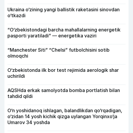
Ukraina o‘zining yangi ballistik raketasini sinovdan
o‘tkazdi
“O‘zbekistondagi barcha mahallalarning energetik
pasporti yaratiladi” — energetika vaziri
“Manchester Siti” “Chelsi” futbolchisini sotib
olmoqchi
O‘zbekistonda ilk bor test rejimida aerologik shar
uchirildi
AQSHda erkak samolyotda bomba portlatish bilan
tahdid qildi
O‘n yoshidanoq ishlagan, balandlikdan qo‘rqadigan,
o‘zidan 14 yosh kichik qizga uylangan Yorqinxo‘ja
Umarov 34 yoshda