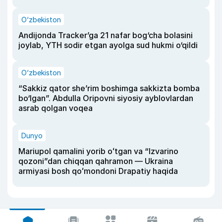
O‘zbekiston
Andijonda Tracker’ga 21 nafar bog‘cha bolasini
joylab, YTH sodir etgan ayolga sud hukmi o‘qildi
O‘zbekiston
“Sakkiz qator she’rim boshimga sakkizta bomba
bo‘lgan”. Abdulla Oripovni siyosiy ayblovlardan
asrab qolgan voqea
Dunyo
Mariupol qamalini yorib oʻtgan va “Izvarino
qozoni”dan chiqqan qahramon — Ukraina
armiyasi bosh qoʻmondoni Drapatiy haqida