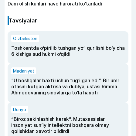
Dam olish kunlari havo harorati ko‘tariladi
Tavsiyalar
O‘zbekiston
Toshkentda o‘pirilib tushgan yo‘l qurilishi bo‘yicha
6 kishiga sud hukmi o‘qildi
Madaniyat
“U boshqalar baxti uchun tug‘ilgan edi”. Bir umr
otasini kutgan aktrisa va dublyaj ustasi Rimma
Ahmedovaning sinovlarga to‘la hayoti
Dunyo
“Biroz sekinlashish kerak”. Mutaxassislar
insoniyat sun’iy intellektni boshqara olmay
qolishidan xavotir bildirdi