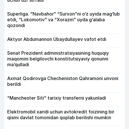
uchun uzr so‘radi
Superliga. “Navbahor” “Surxon”ni o‘z uyida mag‘lub
etdi, “Lokomotiv” va “Xorazm” uyda g‘alaba
qozondi
Aktyor Abdu­mannon Ubaydullayev vafot etdi
Senat Prezident administratsiyasining huquqiy
maqomini belgilovchi konstitutsiyaviy qonunni
ma’qulladi
Axmat Qodirovga Checheniston Qahramoni unvoni
berildi
“Manchester Siti” tarixiy transferni yakunladi
Elektromobil xaridi uchun avtokredit foizining bir
qismi davlat tomonidan qoplab berilishi mumkin