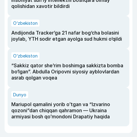
insoniyat sun’iy intellektni boshqara olmay
qolishidan xavotir bildirdi
O‘zbekiston
Andijonda Tracker’ga 21 nafar bog‘cha bolasini
joylab, YTH sodir etgan ayolga sud hukmi o‘qildi
O‘zbekiston
“Sakkiz qator she’rim boshimga sakkizta bomba
bo‘lgan”. Abdulla Oripovni siyosiy ayblovlardan
asrab qolgan voqea
Dunyo
Mariupol qamalini yorib oʻtgan va “Izvarino
qozoni”dan chiqqan qahramon — Ukraina
armiyasi bosh qoʻmondoni Drapatiy haqida