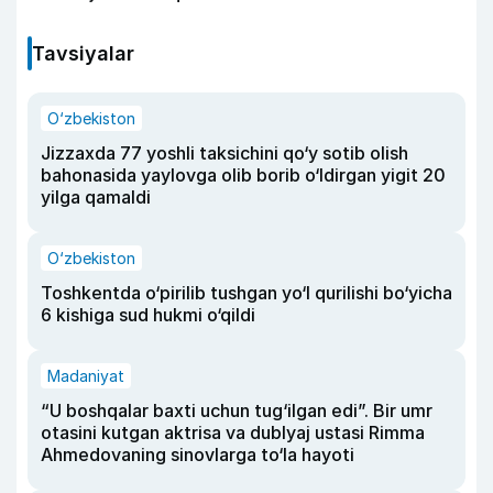
Tavsiyalar
O‘zbekiston
Jizzaxda 77 yoshli taksichini qo‘y sotib olish
bahonasida yaylovga olib borib o‘ldirgan yigit 20
yilga qamaldi
O‘zbekiston
Toshkentda o‘pirilib tushgan yo‘l qurilishi bo‘yicha
6 kishiga sud hukmi o‘qildi
Madaniyat
“U boshqalar baxti uchun tug‘ilgan edi”. Bir umr
otasini kutgan aktrisa va dublyaj ustasi Rimma
Ahmedovaning sinovlarga to‘la hayoti