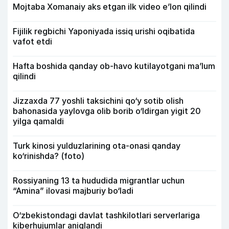
Mojtaba Xomanaiy aks etgan ilk video e’lon qilindi
Fijilik regbichi Yaponiyada issiq urishi oqibatida
vafot etdi
Hafta boshida qanday ob-havo kutilayotgani ma’lum
qilindi
Jizzaxda 77 yoshli taksichini qo‘y sotib olish
bahonasida yaylovga olib borib o‘ldirgan yigit 20
yilga qamaldi
Turk kinosi yulduzlarining ota-onasi qanday
ko‘rinishda? (foto)
Rossiyaning 13 ta hududida migrantlar uchun
“Amina” ilovasi majburiy bo‘ladi
O‘zbekistondagi davlat tashkilotlari serverlariga
kiberhujumlar aniqlandi