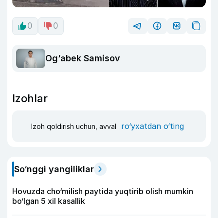
0
0
Og‘abek Samisov
Izohlar
ro‘yxatdan o‘ting
Izoh qoldirish uchun, avval
So‘nggi yangiliklar
Hovuzda cho‘milish paytida yuqtirib olish mumkin
bo‘lgan 5 xil kasallik