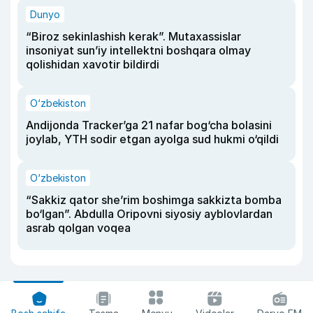
Dunyo
“Biroz sekinlashish kerak”. Mutaxassislar
insoniyat sun’iy intellektni boshqara olmay
qolishidan xavotir bildirdi
O‘zbekiston
Andijonda Tracker’ga 21 nafar bog‘cha bolasini
joylab, YTH sodir etgan ayolga sud hukmi o‘qildi
O‘zbekiston
“Sakkiz qator she’rim boshimga sakkizta bomba
bo‘lgan”. Abdulla Oripovni siyosiy ayblovlardan
asrab qolgan voqea