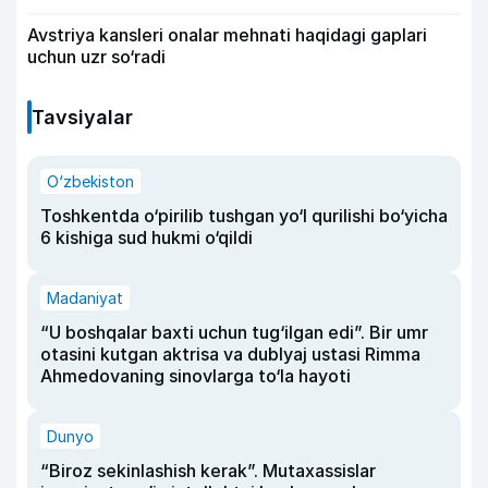
Avstriya kansleri onalar mehnati haqidagi gaplari
uchun uzr so‘radi
Tavsiyalar
O‘zbekiston
Toshkentda o‘pirilib tushgan yo‘l qurilishi bo‘yicha
6 kishiga sud hukmi o‘qildi
Madaniyat
“U boshqalar baxti uchun tug‘ilgan edi”. Bir umr
otasini kutgan aktrisa va dublyaj ustasi Rimma
Ahmedovaning sinovlarga to‘la hayoti
Dunyo
“Biroz sekinlashish kerak”. Mutaxassislar