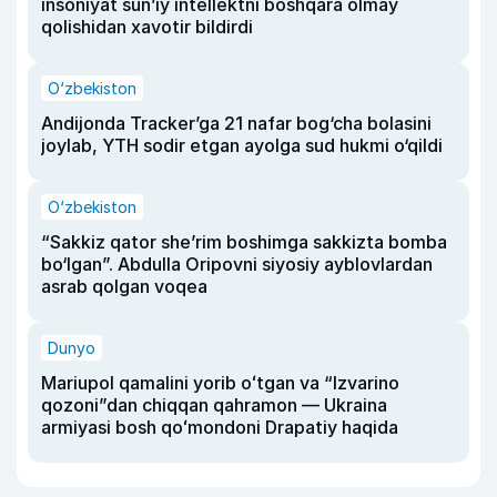
insoniyat sun’iy intellektni boshqara olmay
qolishidan xavotir bildirdi
O‘zbekiston
Andijonda Tracker’ga 21 nafar bog‘cha bolasini
joylab, YTH sodir etgan ayolga sud hukmi o‘qildi
O‘zbekiston
“Sakkiz qator she’rim boshimga sakkizta bomba
bo‘lgan”. Abdulla Oripovni siyosiy ayblovlardan
asrab qolgan voqea
Dunyo
Mariupol qamalini yorib oʻtgan va “Izvarino
qozoni”dan chiqqan qahramon — Ukraina
armiyasi bosh qoʻmondoni Drapatiy haqida