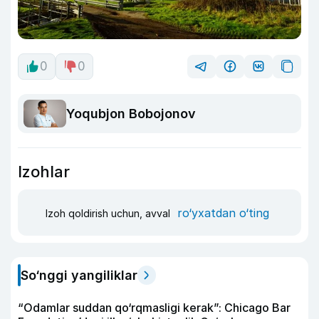
0
0
Yoqubjon Bobojonov
Izohlar
ro‘yxatdan o‘ting
Izoh qoldirish uchun, avval
So‘nggi yangiliklar
“Odamlar suddan qo‘rqmasligi kerak”: Chicago Bar