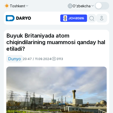
Toshkent
O‘zbekcha
Buyuk Britaniyada atom
chiqindilarining muammosi qanday hal
etiladi?
Dunyo
20:47 / 11.09.2024
3113