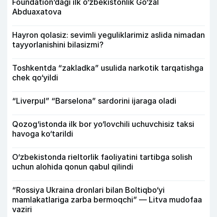
Foundation’dagi ilk o‘zbekistonlik Go‘zal
Abduaxatova
Hayron qolasiz: sevimli yeguliklarimiz aslida nimadan
tayyorlanishini bilasizmi?
Toshkentda “zakladka” usulida narkotik tarqatishga
chek qo‘yildi
“Liverpul” “Barselona” sardorini ijaraga oladi
Qozog‘istonda ilk bor yo‘lovchili uchuvchisiz taksi
havoga ko‘tarildi
O‘zbekistonda rieltorlik faoliyatini tartibga solish
uchun alohida qonun qabul qilindi
“Rossiya Ukraina dronlari bilan Boltiqbo‘yi
mamlakatlariga zarba bermoqchi” — Litva mudofaa
vaziri