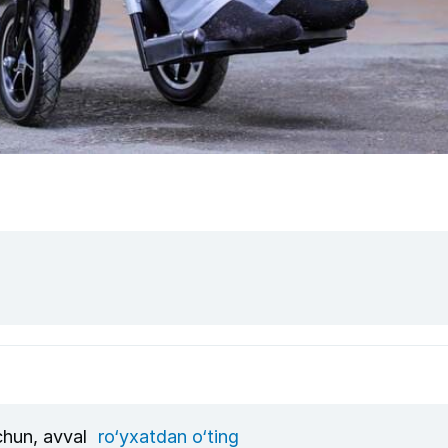
uchun, avval
ro‘yxatdan o‘ting