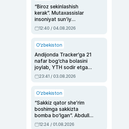
“Biroz sekinlashish
kerak”. Mutaxassislar
insoniyat sun’iy
intellektni boshqara
12:40 / 04.08.2026
olmay qolishidan xavotir
bildirdi
O‘zbekiston
Andijonda Tracker’ga 21
nafar bog‘cha bolasini
joylab, YTH sodir etgan
ayolga sud hukmi o‘qildi
23:41 / 03.08.2026
O‘zbekiston
“Sakkiz qator she’rim
boshimga sakkizta
bomba bo‘lgan”. Abdulla
Oripovni siyosiy
12:24 / 01.08.2026
ayblovlardan asrab