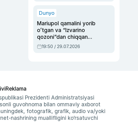
qolgan voqea
Dunyo
Mariupol qamalini yorib
oʻtgan va “Izvarino
qozoni”dan chiqqan
qahramon — Ukraina
19:50 / 29.07.2026
armiyasi bosh
qoʻmondoni Drapatiy
haqida
ivi
Reklama
publikasi Prezidenti Administratsiyasi
-sonli guvohnoma bilan ommaviy axborot
shuningdek, fotografik, grafik, audio va/yoki
et-nashrining muallifligini ko‘rsatuvchi