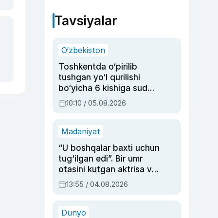
Tavsiyalar
O‘zbekiston
Toshkentda o‘pirilib
tushgan yo‘l qurilishi
bo‘yicha 6 kishiga sud
hukmi o‘qildi
10:10 / 05.08.2026
Madaniyat
“U boshqalar baxti uchun
tug‘ilgan edi”. Bir umr
otasini kutgan aktrisa va
dublyaj ustasi Rimma
13:55 / 04.08.2026
Ahmedovaning
sinovlarga to‘la hayoti
Dunyo