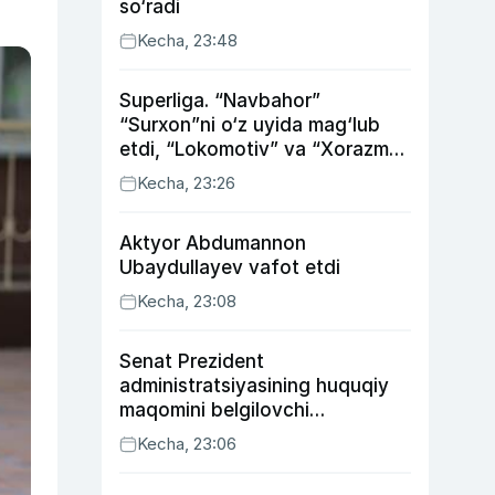
so‘radi
Kecha, 23:48
Superliga. “Navbahor”
“Surxon”ni o‘z uyida mag‘lub
etdi, “Lokomotiv” va “Xorazm”
uyda g‘alaba qozondi
Kecha, 23:26
Aktyor Abdu­mannon
Ubaydullayev vafot etdi
Kecha, 23:08
Senat Prezident
administratsiyasining huquqiy
maqomini belgilovchi
konstitutsiyaviy qonunni
Kecha, 23:06
ma’qulladi