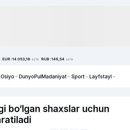
EUR :
RUB :
14 053,18
146,54
so'm
so'm
 Osiyo
Dunyo
Pul
Madaniyat
Sport
Layfstayl
gi bo‘lgan shaxslar uchun
ratiladi