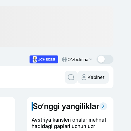
O‘zbekcha
Kabinet
So‘nggi yangiliklar
Avstriya kansleri onalar mehnati
haqidagi gaplari uchun uzr