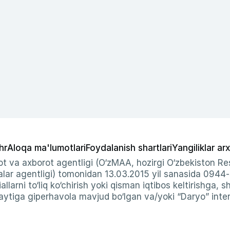
hr
Aloqa ma'lumotlari
Foydalanish shartlari
Yangiliklar arx
t va axborot agentligi (O‘zMAA, hozirgi O‘zbekiston Res
ar agentligi) tomonidan 13.03.2015 yil sanasida 0944
allarni to‘liq ko‘chirish yoki qisman iqtibos keltirishga, 
ytiga giperhavola mavjud bo‘lgan va/yoki “Daryo” intern