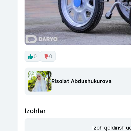
0
0
Risolat Abdushukurova
Izohlar
Izoh qoldirish 