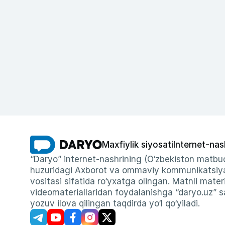
Maxfiylik siyosati
Internet-nas
“Daryo” internet-nashrining (O‘zbekiston matbuo
huzuridagi Axborot va ommaviy kommunikatsiyal
vositasi sifatida ro‘yxatga olingan. Matnli materi
videomateriallaridan foydalanishga “daryo.uz” sa
yozuv ilova qilingan taqdirda yo‘l qo‘yiladi.