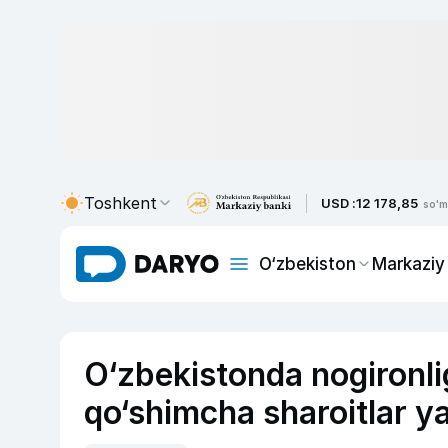
Toshkent
USD :
12 178,85
so'm
O‘zbekiston
Markaziy
O‘zbekistonda nogironli
qo‘shimcha sharoitlar ya