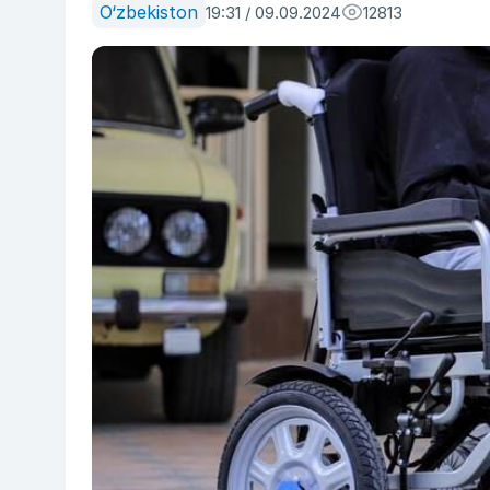
O‘zbekiston
19:31 / 09.09.2024
12813