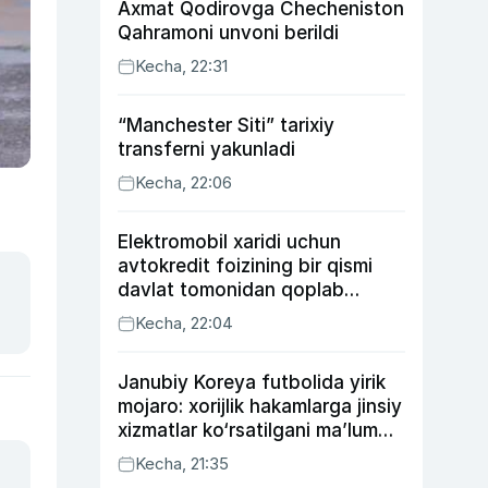
Axmat Qodirovga Checheniston
Qahramoni unvoni berildi
Kecha, 22:31
“Manchester Siti” tarixiy
transferni yakunladi
Kecha, 22:06
Elektromobil xaridi uchun
avtokredit foizining bir qismi
davlat tomonidan qoplab
berilishi mumkin
Kecha, 22:04
Janubiy Koreya futbolida yirik
mojaro: xorijlik hakamlarga jinsiy
xizmatlar ko‘rsatilgani ma’lum
qilindi
Kecha, 21:35