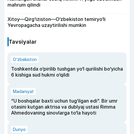
mahrum qilindi
Xitoy—Qirg‘iziston—O‘zbekiston temiryo‘li
Yevropagacha uzaytirilishi mumkin
Tavsiyalar
O‘zbekiston
Toshkentda o‘pirilib tushgan yo‘l qurilishi bo‘yicha
6 kishiga sud hukmi o‘qildi
Madaniyat
“U boshqalar baxti uchun tug‘ilgan edi”. Bir umr
otasini kutgan aktrisa va dublyaj ustasi Rimma
Ahmedovaning sinovlarga to‘la hayoti
Dunyo