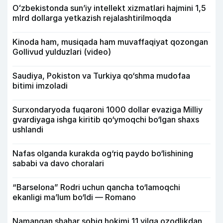
Oʻzbekistonda sunʼiy intellekt xizmatlari hajmini 1,5
mlrd dollarga yetkazish rejalashtirilmoqda
Kinoda ham, musiqada ham muvaffaqiyat qozongan
Gollivud yulduzlari (video)
Saudiya, Pokiston va Turkiya qo‘shma mudofaa
bitimi imzoladi
Surxondaryoda fuqaroni 1000 dollar evaziga Milliy
gvardiyaga ishga kiritib qo‘ymoqchi bo‘lgan shaxs
ushlandi
Nafas olganda kurakda og‘riq paydo bo‘lishining
sababi va davo choralari
“Barselona” Rodri uchun qancha to‘lamoqchi
ekanligi ma’lum bo‘ldi — Romano
Namangan shahar sobiq hokimi 11 yilga ozodlikdan