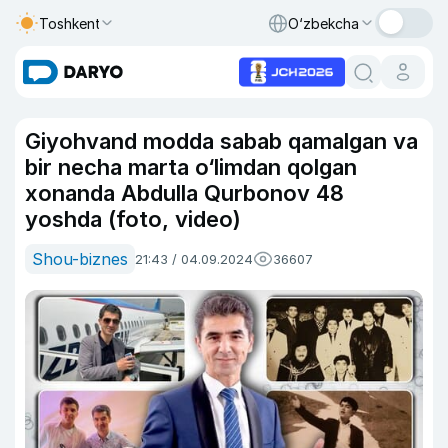
Toshkent
O‘zbekcha
Giyohvand modda sabab qamalgan va
bir necha marta o‘limdan qolgan
xonanda Abdulla Qurbonov 48
yoshda (foto, video)
Shou-biznes
21:43 / 04.09.2024
36607