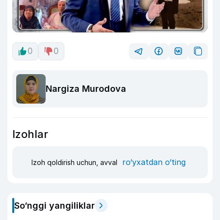
0
0
Nargiza Murodova
Izohlar
ro‘yxatdan o‘ting
Izoh qoldirish uchun, avval
So‘nggi yangiliklar