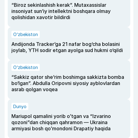
“Biroz sekinlashish kerak”. Mutaxassislar
insoniyat sun’iy intellektni boshqara olmay
qolishidan xavotir bildirdi
O‘zbekiston
Andijonda Tracker’ga 21 nafar bog‘cha bolasini
joylab, YTH sodir etgan ayolga sud hukmi o‘qildi
O‘zbekiston
“Sakkiz qator she’rim boshimga sakkizta bomba
bo‘lgan”. Abdulla Oripovni siyosiy ayblovlardan
asrab qolgan voqea
Dunyo
Mariupol qamalini yorib oʻtgan va “Izvarino
qozoni”dan chiqqan qahramon — Ukraina
armiyasi bosh qoʻmondoni Drapatiy haqida