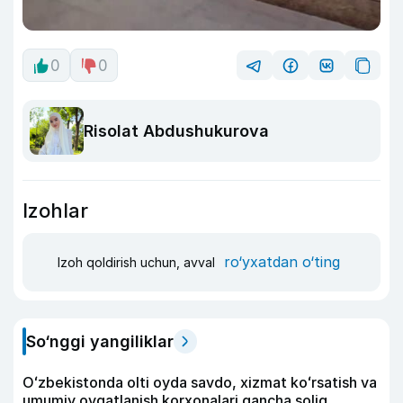
0
0
Risolat Abdushukurova
Izohlar
ro‘yxatdan o‘ting
Izoh qoldirish uchun, avval
So‘nggi yangiliklar
Oʻzbekistonda olti oyda savdo, xizmat koʻrsatish va
umumiy ovqatlanish korxonalari qancha soliq