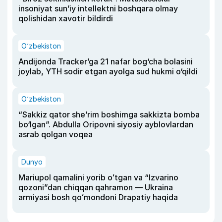
insoniyat sun’iy intellektni boshqara olmay
qolishidan xavotir bildirdi
O‘zbekiston
Andijonda Tracker’ga 21 nafar bog‘cha bolasini
joylab, YTH sodir etgan ayolga sud hukmi o‘qildi
O‘zbekiston
“Sakkiz qator she’rim boshimga sakkizta bomba
bo‘lgan”. Abdulla Oripovni siyosiy ayblovlardan
asrab qolgan voqea
Dunyo
Mariupol qamalini yorib oʻtgan va “Izvarino
qozoni”dan chiqqan qahramon — Ukraina
armiyasi bosh qoʻmondoni Drapatiy haqida