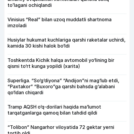
toʻlagani ochiqlandi
Vinisius “Real” bilan uzoq muddatli shartnoma
imzoladi
Husiylar hukumat kuchlariga qarshi raketalar uchirdi,
kamida 30 kishi halok bo‘ldi
Toshkentda Kichik halqa avtomobil yo‘lining bir
qismi to‘rt kunga yopildi (xarita)
Superliga. “So‘g‘diyona” “Andijon”ni mag‘lub etdi,
“Paxtakor” “Buxoro”ga qarshi bahsda g‘alabani
qo‘ldan chiqardi
Tramp AQSH o‘q-dorilari haqida ma’lumot
tarqatganlarga qamoq bilan tahdid qildi
“Tolibon” Nangarhor viloyatida 72 gektar yerni
tortib oldi