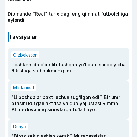
Diomande “Real” tarixidagi eng qimmat futbolchiga
aylandi
Tavsiyalar
O‘zbekiston
Toshkentda o‘pirilib tushgan yo‘l qurilishi bo‘yicha
6 kishiga sud hukmi o‘qildi
Madaniyat
“U boshqalar baxti uchun tug‘ilgan edi”. Bir umr
otasini kutgan aktrisa va dublyaj ustasi Rimma
Ahmedovaning sinovlarga to‘la hayoti
Dunyo
“Biroz sekinlashish kerak”. Mutaxassislar