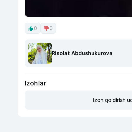
0
0
Risolat Abdushukurova
Izohlar
Izoh qoldirish 