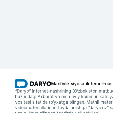
Maxfiylik siyosati
Internet-nas
“Daryo” internet-nashrining (O‘zbekiston matbuo
huzuridagi Axborot va ommaviy kommunikatsiyal
vositasi sifatida ro‘yxatga olingan. Matnli materi
videomateriallaridan foydalanishga “daryo.uz” sa