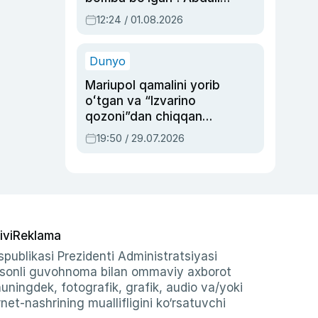
Oripovni siyosiy
12:24 / 01.08.2026
ayblovlardan asrab
qolgan voqea
Dunyo
Mariupol qamalini yorib
oʻtgan va “Izvarino
qozoni”dan chiqqan
qahramon — Ukraina
19:50 / 29.07.2026
armiyasi bosh
qoʻmondoni Drapatiy
haqida
ivi
Reklama
publikasi Prezidenti Administratsiyasi
-sonli guvohnoma bilan ommaviy axborot
shuningdek, fotografik, grafik, audio va/yoki
et-nashrining muallifligini ko‘rsatuvchi