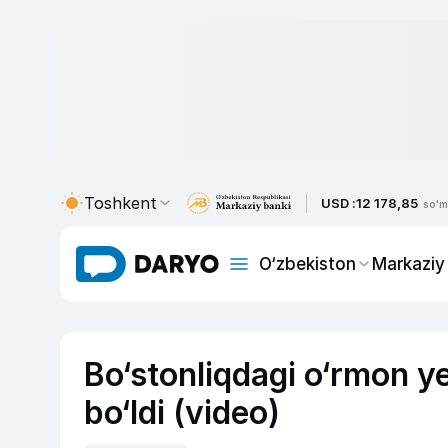
Toshkent
USD :
12 178,85
so'm
O‘zbekiston
Markaziy
Bo‘stonliqdagi o‘rmon y
bo‘ldi (video)