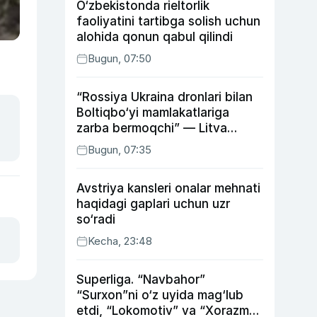
O‘zbekistonda rieltorlik
faoliyatini tartibga solish uchun
alohida qonun qabul qilindi
Bugun, 07:50
“Rossiya Ukraina dronlari bilan
Boltiqbo‘yi mamlakatlariga
zarba bermoqchi” — Litva
mudofaa vaziri
Bugun, 07:35
Avstriya kansleri onalar mehnati
haqidagi gaplari uchun uzr
so‘radi
Kecha, 23:48
Superliga. “Navbahor”
“Surxon”ni o‘z uyida mag‘lub
etdi, “Lokomotiv” va “Xorazm”