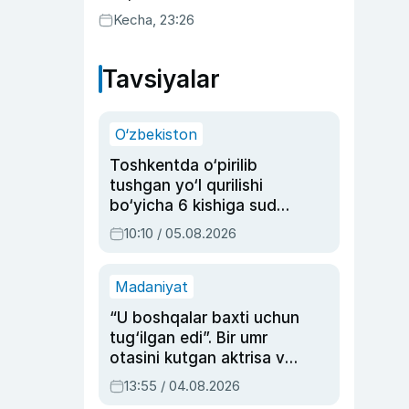
uyda g‘alaba qozondi
Kecha, 23:26
Tavsiyalar
O‘zbekiston
Toshkentda o‘pirilib
tushgan yo‘l qurilishi
bo‘yicha 6 kishiga sud
hukmi o‘qildi
10:10 / 05.08.2026
Madaniyat
“U boshqalar baxti uchun
tug‘ilgan edi”. Bir umr
otasini kutgan aktrisa va
dublyaj ustasi Rimma
13:55 / 04.08.2026
Ahmedovaning