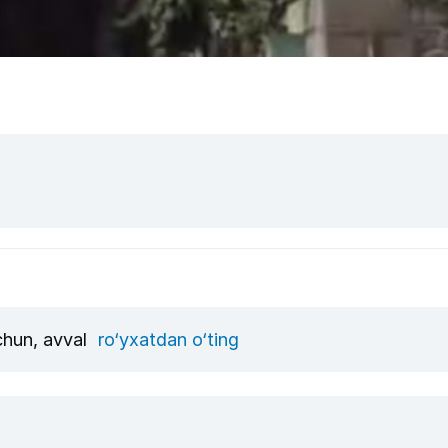
uchun, avval
ro‘yxatdan o‘ting