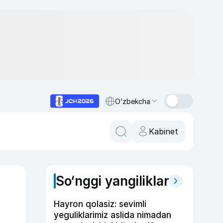
O‘zbekcha
Kabinet
So‘nggi yangiliklar
Hayron qolasiz: sevimli
yeguliklarimiz aslida nimadan