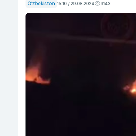
O‘zbekiston
15:10 / 29.08.2024
3143