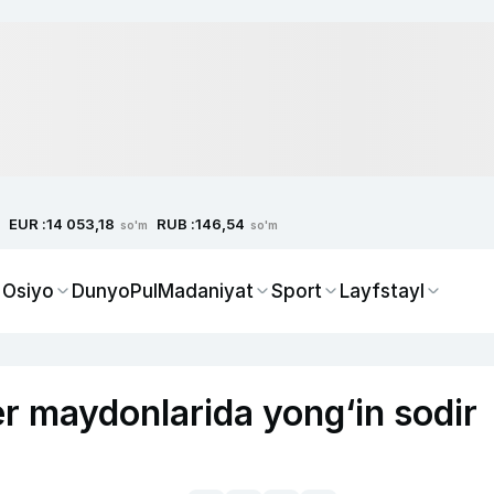
EUR :
RUB :
14 053,18
146,54
so'm
so'm
 Osiyo
Dunyo
Pul
Madaniyat
Sport
Layfstayl
er maydonlarida yong‘in sodir