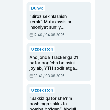
sinovlarga to‘la hayoti
Dunyo
“Biroz sekinlashish
kerak”. Mutaxassislar
insoniyat sun’iy
intellektni boshqara
12:40 / 04.08.2026
olmay qolishidan xavotir
bildirdi
O‘zbekiston
Andijonda Tracker’ga 21
nafar bog‘cha bolasini
joylab, YTH sodir etgan
ayolga sud hukmi o‘qildi
23:41 / 03.08.2026
O‘zbekiston
“Sakkiz qator she’rim
boshimga sakkizta
bomba bo‘lgan”. Abdulla