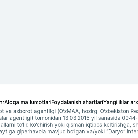
hr
Aloqa ma'lumotlari
Foydalanish shartlari
Yangiliklar arx
t va axborot agentligi (O‘zMAA, hozirgi O‘zbekiston Res
ar agentligi) tomonidan 13.03.2015 yil sanasida 0944
allarni to‘liq ko‘chirish yoki qisman iqtibos keltirishga, 
ytiga giperhavola mavjud bo‘lgan va/yoki “Daryo” intern