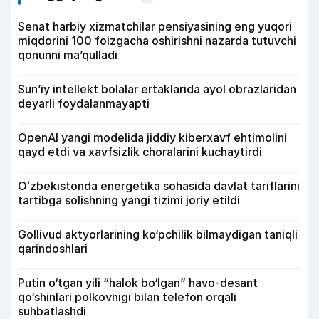
Senat harbiy xizmatchilar pensiyasining eng yuqori
miqdorini 100 foizgacha oshirishni nazarda tutuvchi
qonunni ma’qulladi
Sun’iy intellekt bolalar ertaklarida ayol obrazlaridan
deyarli foydalanmayapti
OpenAI yangi modelida jiddiy kiberxavf ehtimolini
qayd etdi va xavfsizlik choralarini kuchaytirdi
Oʻzbekistonda energetika sohasida davlat tariflarini
tartibga solishning yangi tizimi joriy etildi
Gollivud aktyorlarining ko‘pchilik bilmaydigan taniqli
qarindoshlari
Putin o‘tgan yili “halok bo‘lgan” havo-desant
qo‘shinlari polkovnigi bilan telefon orqali
suhbatlashdi