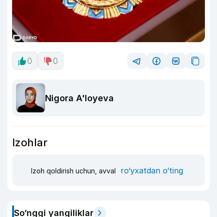
0
0
Nigora A'loyeva
Izohlar
ro‘yxatdan o‘ting
Izoh qoldirish uchun, avval
So‘nggi yangiliklar