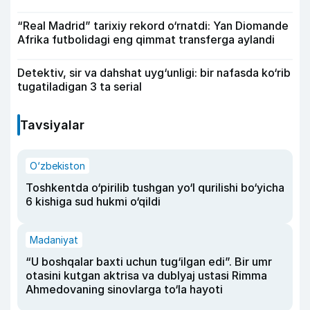
“Real Madrid” tarixiy rekord o‘rnatdi: Yan Diomande
Afrika futbolidagi eng qimmat transferga aylandi
Detektiv, sir va dahshat uyg‘unligi: bir nafasda ko‘rib
tugatiladigan 3 ta serial
Tavsiyalar
O‘zbekiston
Toshkentda o‘pirilib tushgan yo‘l qurilishi bo‘yicha
6 kishiga sud hukmi o‘qildi
Madaniyat
“U boshqalar baxti uchun tug‘ilgan edi”. Bir umr
otasini kutgan aktrisa va dublyaj ustasi Rimma
Ahmedovaning sinovlarga to‘la hayoti