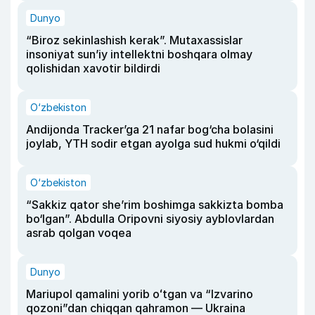
Dunyo
“Biroz sekinlashish kerak”. Mutaxassislar
insoniyat sun’iy intellektni boshqara olmay
qolishidan xavotir bildirdi
O‘zbekiston
Andijonda Tracker’ga 21 nafar bog‘cha bolasini
joylab, YTH sodir etgan ayolga sud hukmi o‘qildi
O‘zbekiston
“Sakkiz qator she’rim boshimga sakkizta bomba
bo‘lgan”. Abdulla Oripovni siyosiy ayblovlardan
asrab qolgan voqea
Dunyo
Mariupol qamalini yorib oʻtgan va “Izvarino
qozoni”dan chiqqan qahramon — Ukraina