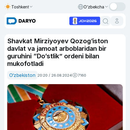
Toshkent
O‘zbekcha
Shavkat Mirziyoyev Qozog‘iston
davlat va jamoat arboblaridan bir
guruhini “Do‘stlik” ordeni bilan
mukofotladi
O‘zbekiston
20:20 / 26.08.2024
7160