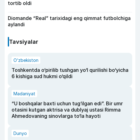
tortib oldi
Diomande “Real” tarixidagi eng qimmat futbolchiga
aylandi
Tavsiyalar
O‘zbekiston
Toshkentda o‘pirilib tushgan yo‘l qurilishi bo‘yicha
6 kishiga sud hukmi o‘qildi
Madaniyat
“U boshqalar baxti uchun tug‘ilgan edi”. Bir umr
otasini kutgan aktrisa va dublyaj ustasi Rimma
Ahmedovaning sinovlarga to‘la hayoti
Dunyo