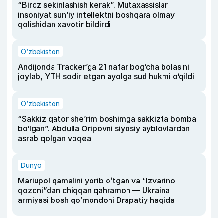
“Biroz sekinlashish kerak”. Mutaxassislar
insoniyat sun’iy intellektni boshqara olmay
qolishidan xavotir bildirdi
O‘zbekiston
Andijonda Tracker’ga 21 nafar bog‘cha bolasini
joylab, YTH sodir etgan ayolga sud hukmi o‘qildi
O‘zbekiston
“Sakkiz qator she’rim boshimga sakkizta bomba
bo‘lgan”. Abdulla Oripovni siyosiy ayblovlardan
asrab qolgan voqea
Dunyo
Mariupol qamalini yorib oʻtgan va “Izvarino
qozoni”dan chiqqan qahramon — Ukraina
armiyasi bosh qoʻmondoni Drapatiy haqida