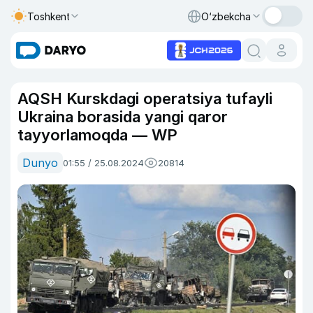
Toshkent
O‘zbekcha
AQSH Kurskdagi operatsiya tufayli
Ukraina borasida yangi qaror
tayyorlamoqda — WP
Dunyo
01:55 / 25.08.2024
20814