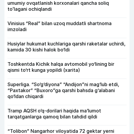
umumiy ovqatlanish korxonalari qancha soliq
toʻlagani ochiqlandi
Vinisius “Real” bilan uzoq muddatli shartnoma
imzoladi
Husiylar hukumat kuchlariga qarshi raketalar uchirdi,
kamida 30 kishi halok bo‘ldi
Toshkentda Kichik halqa avtomobil yo‘lining bir
qismi to‘rt kunga yopildi (xarita)
Superliga. “So‘g‘diyona” “Andijon”ni mag‘lub etdi,
“Paxtakor” “Buxoro”ga qarshi bahsda g‘alabani
qo‘ldan chiqardi
Tramp AQSH o‘q-dorilari haqida ma’lumot
tarqatganlarga qamoq bilan tahdid qildi
“Tolibon” Nangarhor viloyatida 72 gektar yerni