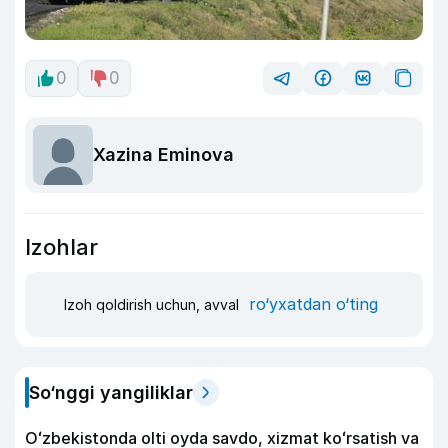
0
0
Xazina Eminova
Izohlar
ro‘yxatdan o‘ting
Izoh qoldirish uchun, avval
So‘nggi yangiliklar
Oʻzbekistonda olti oyda savdo, xizmat koʻrsatish va