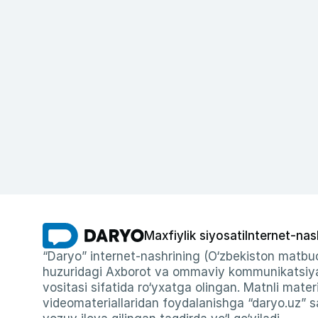
Maxfiylik siyosati
Internet-nas
“Daryo” internet-nashrining (O‘zbekiston matbuo
huzuridagi Axborot va ommaviy kommunikatsiyal
vositasi sifatida ro‘yxatga olingan. Matnli materi
videomateriallaridan foydalanishga “daryo.uz” sa