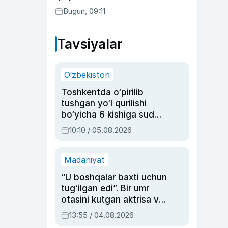
Bugun, 09:11
Tavsiyalar
O‘zbekiston
Toshkentda o‘pirilib
tushgan yo‘l qurilishi
bo‘yicha 6 kishiga sud
hukmi o‘qildi
10:10 / 05.08.2026
Madaniyat
“U boshqalar baxti uchun
tug‘ilgan edi”. Bir umr
otasini kutgan aktrisa va
dublyaj ustasi Rimma
13:55 / 04.08.2026
Ahmedovaning