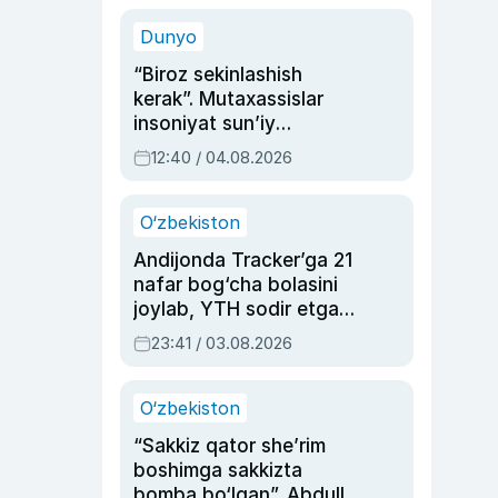
sinovlarga to‘la hayoti
Dunyo
“Biroz sekinlashish
kerak”. Mutaxassislar
insoniyat sun’iy
intellektni boshqara
12:40 / 04.08.2026
olmay qolishidan xavotir
bildirdi
O‘zbekiston
Andijonda Tracker’ga 21
nafar bog‘cha bolasini
joylab, YTH sodir etgan
ayolga sud hukmi o‘qildi
23:41 / 03.08.2026
O‘zbekiston
“Sakkiz qator she’rim
boshimga sakkizta
bomba bo‘lgan”. Abdulla