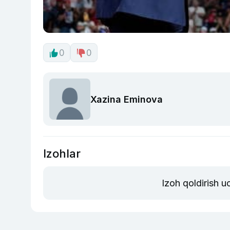
0
0
Xazina Eminova
Izohlar
Izoh qoldirish 