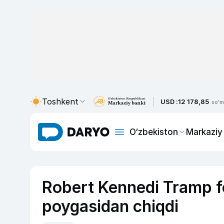
Toshkent
USD :
12 178,85
so'm
O‘zbekiston
Markaziy
Robert Kennedi Tramp fo
poygasidan chiqdi