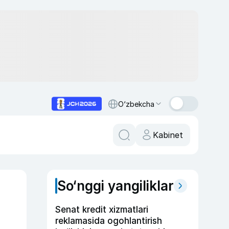
O‘zbekcha
Kabinet
So‘nggi yangiliklar
Senat kredit xizmatlari
reklamasida ogohlantirish