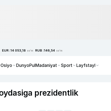
EUR :
RUB :
14 053,18
146,54
so'm
so'm
 Osiyo
Dunyo
Pul
Madaniyat
Sport
Layfstayl
ydasiga prezidentlik