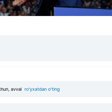
uchun, avval
ro‘yxatdan o‘ting