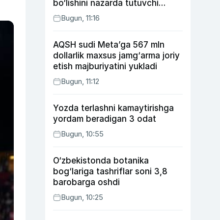
bo‘lishini nazarda tutuvchi
qonunni ma’qulladi
Bugun, 11:16
AQSH sudi Meta’ga 567 mln
dollarlik maxsus jamg‘arma joriy
etish majburiyatini yukladi
Bugun, 11:12
Yozda terlashni kamaytirishga
yordam beradigan 3 odat
Bugun, 10:55
O‘zbekistonda botanika
bog‘lariga tashriflar soni 3,8
barobarga oshdi
Bugun, 10:25