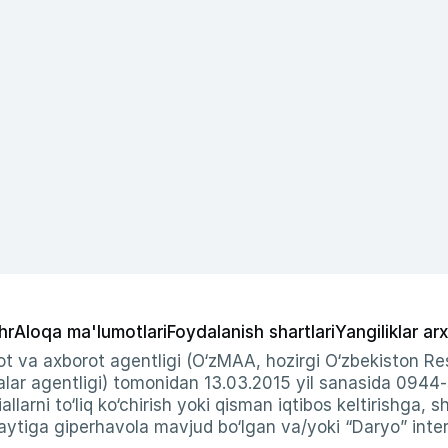
hr
Aloqa ma'lumotlari
Foydalanish shartlari
Yangiliklar arx
t va axborot agentligi (O‘zMAA, hozirgi O‘zbekiston Res
ar agentligi) tomonidan 13.03.2015 yil sanasida 0944
allarni to‘liq ko‘chirish yoki qisman iqtibos keltirishga, 
ytiga giperhavola mavjud bo‘lgan va/yoki “Daryo” intern