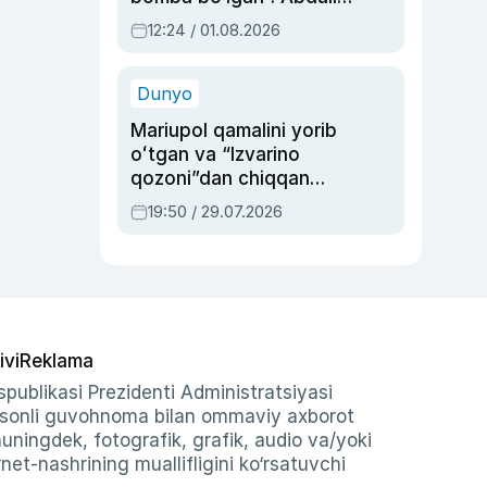
Oripovni siyosiy
12:24 / 01.08.2026
ayblovlardan asrab
qolgan voqea
Dunyo
Mariupol qamalini yorib
oʻtgan va “Izvarino
qozoni”dan chiqqan
qahramon — Ukraina
19:50 / 29.07.2026
armiyasi bosh
qoʻmondoni Drapatiy
haqida
ivi
Reklama
publikasi Prezidenti Administratsiyasi
-sonli guvohnoma bilan ommaviy axborot
shuningdek, fotografik, grafik, audio va/yoki
et-nashrining muallifligini ko‘rsatuvchi