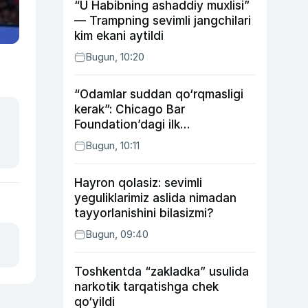
“U Habibning ashaddiy muxlisi”
— Trampning sevimli jangchilari
kim ekani aytildi
Bugun, 10:20
“Odamlar suddan qo‘rqmasligi
kerak”: Chicago Bar
Foundation’dagi ilk
o‘zbekistonlik Go‘zal
Bugun, 10:11
Abduaxatova
Hayron qolasiz: sevimli
yeguliklarimiz aslida nimadan
tayyorlanishini bilasizmi?
Bugun, 09:40
Toshkentda “zakladka” usulida
narkotik tarqatishga chek
qo‘yildi