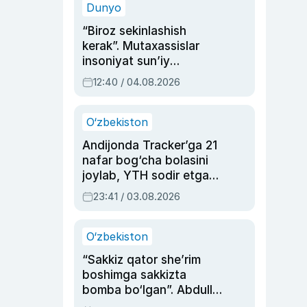
Dunyo
“Biroz sekinlashish
kerak”. Mutaxassislar
insoniyat sun’iy
intellektni boshqara
12:40 / 04.08.2026
olmay qolishidan xavotir
bildirdi
O‘zbekiston
Andijonda Tracker’ga 21
nafar bog‘cha bolasini
joylab, YTH sodir etgan
ayolga sud hukmi o‘qildi
23:41 / 03.08.2026
O‘zbekiston
“Sakkiz qator she’rim
boshimga sakkizta
bomba bo‘lgan”. Abdulla
Oripovni siyosiy