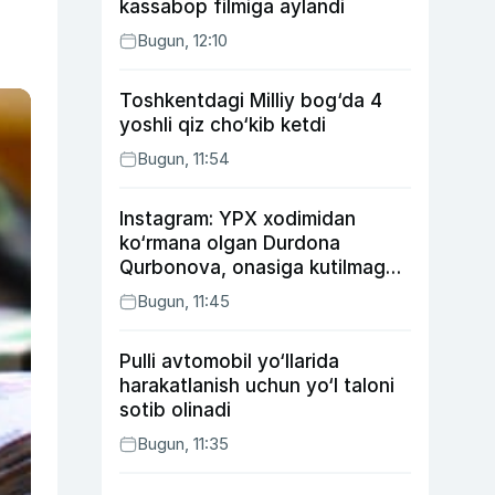
kassabop filmiga aylandi
Bugun, 12:10
Toshkentdagi Milliy bog‘da 4
yoshli qiz cho‘kib ketdi
Bugun, 11:54
Instagram: YPX xodimidan
ko‘rmana olgan Durdona
Qurbonova, onasiga kutilmagan
sovg‘a tayyorlagan Umid vines,
Bugun, 11:45
xonanda Rayhon nimadan xafa?
Pulli avtomobil yo‘llarida
harakatlanish uchun yo‘l taloni
sotib olinadi
Bugun, 11:35