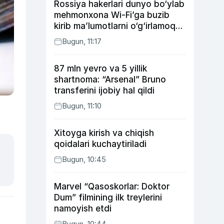
Rossiya hakerlari dunyo bo‘ylab
mehmonxona Wi-Fi’ga buzib
kirib ma’lumotlarni o‘g‘irlamoqda
— Microsoft
Bugun, 11:17
87 mln yevro va 5 yillik
shartnoma: “Arsenal” Bruno
transferini ijobiy hal qildi
Bugun, 11:10
Xitoyga kirish va chiqish
qoidalari kuchaytiriladi
Bugun, 10:45
Marvel “Qasoskorlar: Doktor
Dum” filmining ilk treylerini
namoyish etdi
Bugun, 10:44