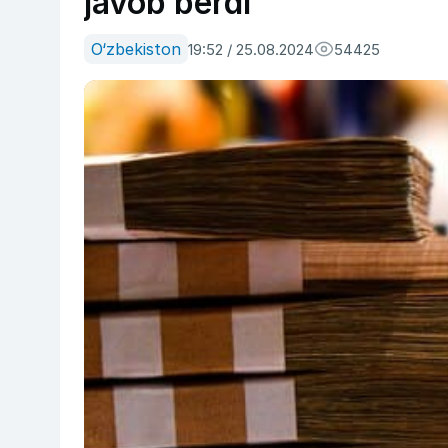
javob berdi
O‘zbekiston
19:52 / 25.08.2024
54425