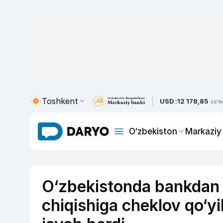
Toshkent
USD :
12 178,85
so'm
O‘zbekiston
Markaziy
O‘zbekistonda bankdan k
chiqishiga cheklov qo‘y