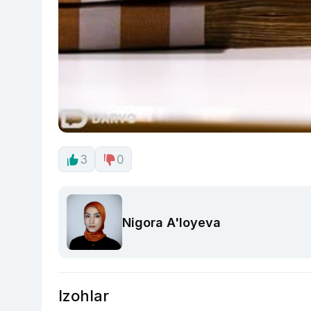
3
0
Nigora A'loyeva
Izohlar