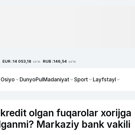
EUR :
RUB :
14 053,18
146,54
so'm
so'm
 Osiyo
Dunyo
Pul
Madaniyat
Sport
Layfstayl
redit olgan fuqarolar xorijga
ilganmi? Markaziy bank vakili