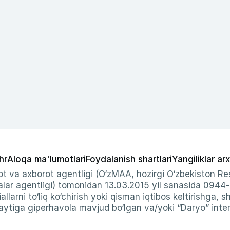
hr
Aloqa ma'lumotlari
Foydalanish shartlari
Yangiliklar arx
t va axborot agentligi (O‘zMAA, hozirgi O‘zbekiston Res
ar agentligi) tomonidan 13.03.2015 yil sanasida 0944
allarni to‘liq ko‘chirish yoki qisman iqtibos keltirishga, 
ytiga giperhavola mavjud bo‘lgan va/yoki “Daryo” intern