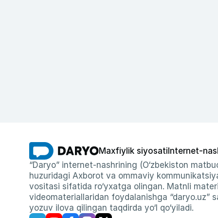
Maxfiylik siyosati
Internet-nas
“Daryo” internet-nashrining (O‘zbekiston matbuo
huzuridagi Axborot va ommaviy kommunikatsiyal
vositasi sifatida ro‘yxatga olingan. Matnli materi
videomateriallaridan foydalanishga “daryo.uz” sa
yozuv ilova qilingan taqdirda yo‘l qo‘yiladi.