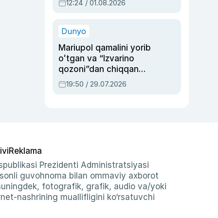
12:24 / 01.08.2026
ayblovlardan asrab
qolgan voqea
Dunyo
Mariupol qamalini yorib
oʻtgan va “Izvarino
qozoni”dan chiqqan
qahramon — Ukraina
19:50 / 29.07.2026
armiyasi bosh
qoʻmondoni Drapatiy
haqida
ivi
Reklama
publikasi Prezidenti Administratsiyasi
-sonli guvohnoma bilan ommaviy axborot
shuningdek, fotografik, grafik, audio va/yoki
et-nashrining muallifligini ko‘rsatuvchi