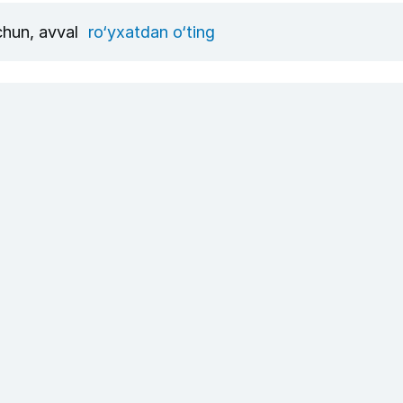
uchun, avval
ro‘yxatdan o‘ting