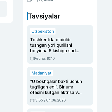
Tavsiyalar
O‘zbekiston
Toshkentda o‘pirilib
tushgan yo‘l qurilishi
bo‘yicha 6 kishiga sud
hukmi o‘qildi
Kecha, 10:10
Madaniyat
“U boshqalar baxti uchun
tug‘ilgan edi”. Bir umr
otasini kutgan aktrisa va
dublyaj ustasi Rimma
13:55 / 04.08.2026
Ahmedovaning
sinovlarga to‘la hayoti