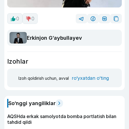
0
0
Erkinjon G‘aybullayev
Izohlar
ro‘yxatdan o‘ting
Izoh qoldirish uchun, avval
So‘nggi yangiliklar
AQSHda erkak samolyotda bomba portlatish bilan
tahdid qildi