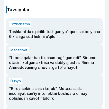
Tavsiyalar
O‘zbekiston
Toshkentda o‘pirilib tushgan yo‘l qurilishi bo‘yicha
6 kishiga sud hukmi o‘qildi
Madaniyat
“U boshqalar baxti uchun tug‘ilgan edi”. Bir umr
otasini kutgan aktrisa va dublyaj ustasi Rimma
Ahmedovaning sinovlarga to‘la hayoti
Dunyo
“Biroz sekinlashish kerak”. Mutaxassislar
insoniyat sun’iy intellektni boshqara olmay
qolishidan xavotir bildirdi