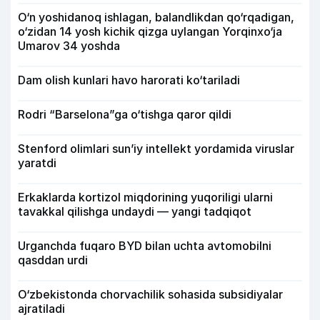
O‘n yoshidanoq ishlagan, balandlikdan qo‘rqadigan,
o‘zidan 14 yosh kichik qizga uylangan Yorqinxo‘ja
Umarov 34 yoshda
Dam olish kunlari havo harorati ko‘tariladi
Rodri “Barselona”ga o‘tishga qaror qildi
Stenford olimlari sun’iy intellekt yordamida viruslar
yaratdi
Erkaklarda kortizol miqdorining yuqoriligi ularni
tavakkal qilishga undaydi — yangi tadqiqot
Urganchda fuqaro BYD bilan uchta avtomobilni
qasddan urdi
O‘zbekistonda chorvachilik sohasida subsidiyalar
ajratiladi