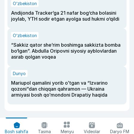
O‘zbekiston
Andijonda Tracker’ga 21 nafar bog‘cha bolasini
joylab, YTH sodir etgan ayolga sud hukmi o‘qildi
O‘zbekiston
“Sakkiz qator she’rim boshimga sakkizta bomba
bo‘lgan”. Abdulla Oripovni siyosiy ayblovlardan
asrab qolgan voqea
Dunyo
Mariupol qamalini yorib oʻtgan va “Izvarino
qozoni”dan chiqqan qahramon — Ukraina
armiyasi bosh qoʻmondoni Drapatiy haqida
Bosh sahifa
Tasma
Menyu
Videolar
Daryo FM