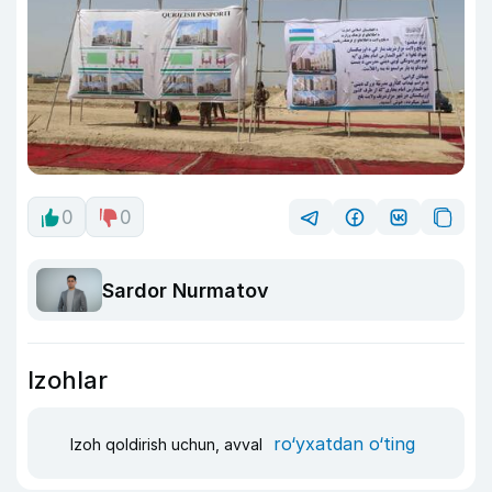
0
0
Sardor Nurmatov
Izohlar
ro‘yxatdan o‘ting
Izoh qoldirish uchun, avval