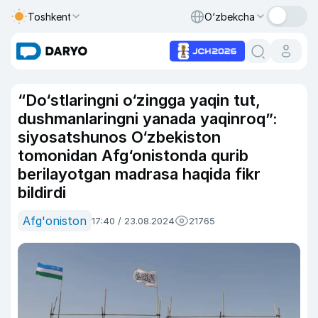
Toshkent
O‘zbekcha
“Do‘stlaringni o‘zingga yaqin tut,
dushmanlaringni yanada yaqinroq”:
siyosatshunos O‘zbekiston
tomonidan Afg‘onistonda qurib
berilayotgan madrasa haqida fikr
bildirdi
Afg'oniston
17:40 / 23.08.2024
21765