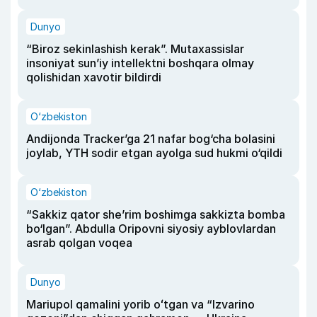
Dunyo
“Biroz sekinlashish kerak”. Mutaxassislar
insoniyat sun’iy intellektni boshqara olmay
qolishidan xavotir bildirdi
O‘zbekiston
Andijonda Tracker’ga 21 nafar bog‘cha bolasini
joylab, YTH sodir etgan ayolga sud hukmi o‘qildi
O‘zbekiston
“Sakkiz qator she’rim boshimga sakkizta bomba
bo‘lgan”. Abdulla Oripovni siyosiy ayblovlardan
asrab qolgan voqea
Dunyo
Mariupol qamalini yorib oʻtgan va “Izvarino