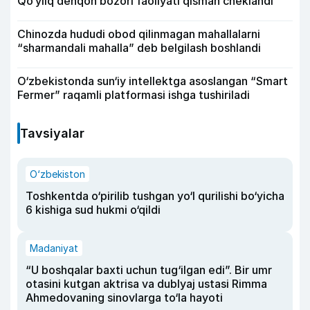
Qo‘yliq dehqon bozori faoliyati qisman cheklandi
Chinozda hududi obod qilinmagan mahallalarni
“sharmandali mahalla” deb belgilash boshlandi
O‘zbekistonda sun‘iy intellektga asoslangan “Smart
Fermer” raqamli platformasi ishga tushiriladi
Tavsiyalar
O‘zbekiston
Toshkentda o‘pirilib tushgan yo‘l qurilishi bo‘yicha
6 kishiga sud hukmi o‘qildi
Madaniyat
“U boshqalar baxti uchun tug‘ilgan edi”. Bir umr
otasini kutgan aktrisa va dublyaj ustasi Rimma
Ahmedovaning sinovlarga to‘la hayoti