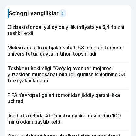
So‘nggi yangiliklar
O‘zbekistonda iyul oyida yillik inflyatsiya 6,4 foizni
tashkil etdi
Meksikada a’lo natijalar sabab 58 ming abituriyent
universitetga qayta imtihon topshiradi
Toshkent hokimligi “Qo‘yliq avenue” mojarosi
yuzasidan munosabat bildirdi: qurilish ishlarining 53
foizi yakunlangan
FIFA Yevropa ligalari tomonidan jiddiy qarshilikka
uchradi
Ikki hafta ichida Afg‘onistonga ikki davlatdan 100
ming odam qaytib keldi