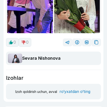
0
0
Sevara Nishonova
Izohlar
ro‘yxatdan o‘ting
Izoh qoldirish uchun, avval