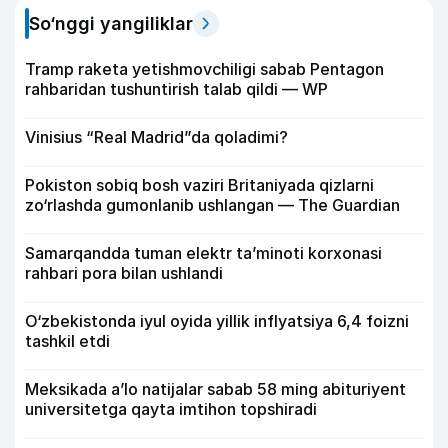
So‘nggi yangiliklar
Tramp raketa yetishmovchiligi sabab Pentagon
rahbaridan tushuntirish talab qildi — WP
Vinisius “Real Madrid”da qoladimi?
Pokiston sobiq bosh vaziri Britaniyada qizlarni
zo‘rlashda gumonlanib ushlangan — The Guardian
Samarqandda tuman elektr ta’minoti korxonasi
rahbari pora bilan ushlandi
O‘zbekistonda iyul oyida yillik inflyatsiya 6,4 foizni
tashkil etdi
Meksikada a’lo natijalar sabab 58 ming abituriyent
universitetga qayta imtihon topshiradi