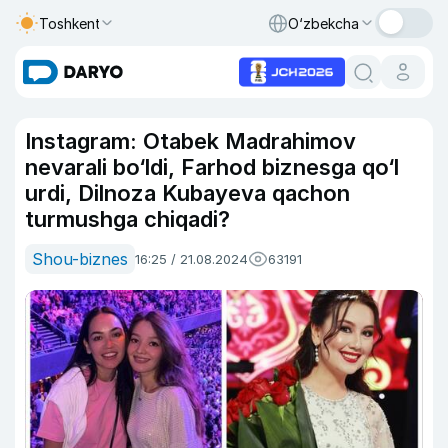
Toshkent
O‘zbekcha
Instagram: Otabek Madrahimov
nevarali bo‘ldi, Farhod biznesga qo‘l
urdi, Dilnoza Kubayeva qachon
turmushga chiqadi?
Shou-biznes
16:25 / 21.08.2024
63191