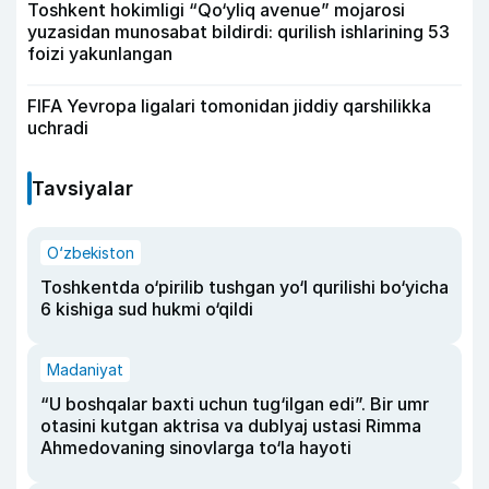
Toshkent hokimligi “Qo‘yliq avenue” mojarosi
yuzasidan munosabat bildirdi: qurilish ishlarining 53
foizi yakunlangan
FIFA Yevropa ligalari tomonidan jiddiy qarshilikka
uchradi
Tavsiyalar
O‘zbekiston
Toshkentda o‘pirilib tushgan yo‘l qurilishi bo‘yicha
6 kishiga sud hukmi o‘qildi
Madaniyat
“U boshqalar baxti uchun tug‘ilgan edi”. Bir umr
otasini kutgan aktrisa va dublyaj ustasi Rimma
Ahmedovaning sinovlarga to‘la hayoti