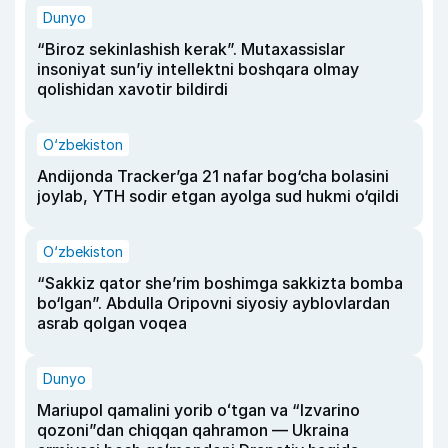
Dunyo
“Biroz sekinlashish kerak”. Mutaxassislar
insoniyat sun’iy intellektni boshqara olmay
qolishidan xavotir bildirdi
O‘zbekiston
Andijonda Tracker’ga 21 nafar bog‘cha bolasini
joylab, YTH sodir etgan ayolga sud hukmi o‘qildi
O‘zbekiston
“Sakkiz qator she’rim boshimga sakkizta bomba
bo‘lgan”. Abdulla Oripovni siyosiy ayblovlardan
asrab qolgan voqea
Dunyo
Mariupol qamalini yorib oʻtgan va “Izvarino
qozoni”dan chiqqan qahramon — Ukraina