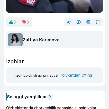
0
0
Zulfiya Karimova
Izohlar
ro‘yxatdan o‘ting
Izoh qoldirish uchun, avval
So‘nggi yangiliklar
O‘zbekistonda chorvachilik sohasida subsidiyalar