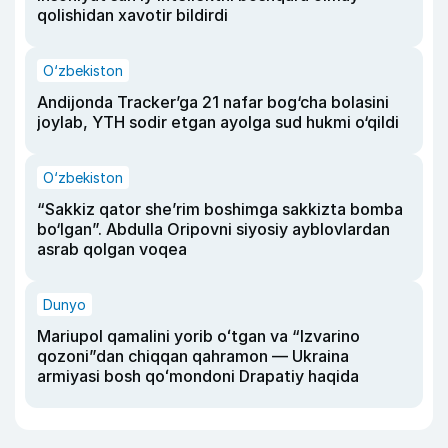
qolishidan xavotir bildirdi
O‘zbekiston
Andijonda Tracker’ga 21 nafar bog‘cha bolasini
joylab, YTH sodir etgan ayolga sud hukmi o‘qildi
O‘zbekiston
“Sakkiz qator she’rim boshimga sakkizta bomba
bo‘lgan”. Abdulla Oripovni siyosiy ayblovlardan
asrab qolgan voqea
Dunyo
Mariupol qamalini yorib oʻtgan va “Izvarino
qozoni”dan chiqqan qahramon — Ukraina
armiyasi bosh qoʻmondoni Drapatiy haqida