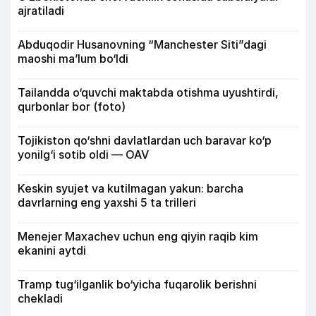
ajratiladi
Abduqodir Husanovning “Manchester Siti”dagi
maoshi ma’lum bo‘ldi
Tailandda o‘quvchi maktabda otishma uyushtirdi,
qurbonlar bor (foto)
Tojikiston qo‘shni davlatlardan uch baravar ko‘p
yonilg‘i sotib oldi — OAV
Keskin syujet va kutilmagan yakun: barcha
davrlarning eng yaxshi 5 ta trilleri
Menejer Maxachev uchun eng qiyin raqib kim
ekanini aytdi
Tramp tug‘ilganlik bo‘yicha fuqarolik berishni
chekladi