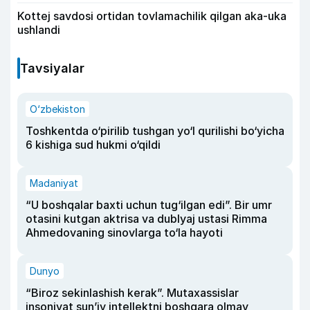
Kottej savdosi ortidan tovlamachilik qilgan aka-uka
ushlandi
Tavsiyalar
O‘zbekiston
Toshkentda o‘pirilib tushgan yo‘l qurilishi bo‘yicha
6 kishiga sud hukmi o‘qildi
Madaniyat
“U boshqalar baxti uchun tug‘ilgan edi”. Bir umr
otasini kutgan aktrisa va dublyaj ustasi Rimma
Ahmedovaning sinovlarga to‘la hayoti
Dunyo
“Biroz sekinlashish kerak”. Mutaxassislar
insoniyat sun’iy intellektni boshqara olmay