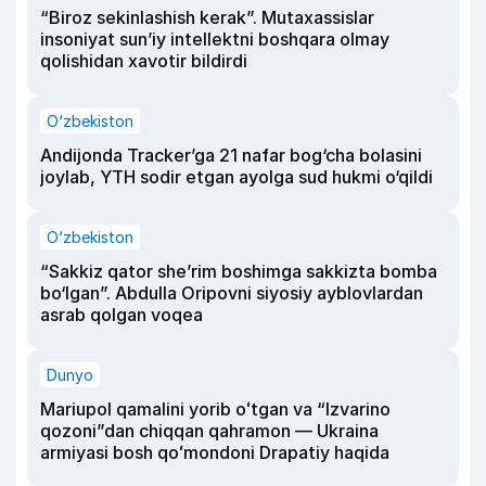
“Biroz sekinlashish kerak”. Mutaxassislar
insoniyat sun’iy intellektni boshqara olmay
qolishidan xavotir bildirdi
O‘zbekiston
Andijonda Tracker’ga 21 nafar bog‘cha bolasini
joylab, YTH sodir etgan ayolga sud hukmi o‘qildi
O‘zbekiston
“Sakkiz qator she’rim boshimga sakkizta bomba
bo‘lgan”. Abdulla Oripovni siyosiy ayblovlardan
asrab qolgan voqea
Dunyo
Mariupol qamalini yorib oʻtgan va “Izvarino
qozoni”dan chiqqan qahramon — Ukraina
armiyasi bosh qoʻmondoni Drapatiy haqida