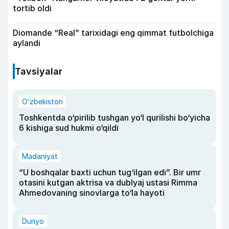
tortib oldi
Diomande “Real” tarixidagi eng qimmat futbolchiga
aylandi
Tavsiyalar
O‘zbekiston
Toshkentda o‘pirilib tushgan yo‘l qurilishi bo‘yicha
6 kishiga sud hukmi o‘qildi
Madaniyat
“U boshqalar baxti uchun tug‘ilgan edi”. Bir umr
otasini kutgan aktrisa va dublyaj ustasi Rimma
Ahmedovaning sinovlarga to‘la hayoti
Dunyo