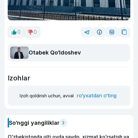
0
0
Otabek Qo‘ldoshev
Izohlar
ro‘yxatdan o‘ting
Izoh qoldirish uchun, avval
So‘nggi yangiliklar
Oʻzbekistonda olti oyda savdo, xizmat koʻrsatish va