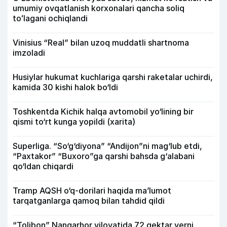
umumiy ovqatlanish korxonalari qancha soliq
toʻlagani ochiqlandi
Vinisius “Real” bilan uzoq muddatli shartnoma
imzoladi
Husiylar hukumat kuchlariga qarshi raketalar uchirdi,
kamida 30 kishi halok bo‘ldi
Toshkentda Kichik halqa avtomobil yo‘lining bir
qismi to‘rt kunga yopildi (xarita)
Superliga. “So‘g‘diyona” “Andijon”ni mag‘lub etdi,
“Paxtakor” “Buxoro”ga qarshi bahsda g‘alabani
qo‘ldan chiqardi
Tramp AQSH o‘q-dorilari haqida ma’lumot
tarqatganlarga qamoq bilan tahdid qildi
“Tolibon” Nangarhor viloyatida 72 gektar yerni