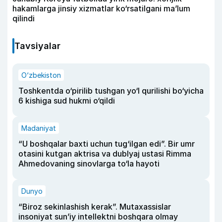
hakamlarga jinsiy xizmatlar ko‘rsatilgani ma’lum
qilindi
Tavsiyalar
O‘zbekiston
Toshkentda o‘pirilib tushgan yo‘l qurilishi bo‘yicha
6 kishiga sud hukmi o‘qildi
Madaniyat
“U boshqalar baxti uchun tug‘ilgan edi”. Bir umr
otasini kutgan aktrisa va dublyaj ustasi Rimma
Ahmedovaning sinovlarga to‘la hayoti
Dunyo
“Biroz sekinlashish kerak”. Mutaxassislar
insoniyat sun’iy intellektni boshqara olmay