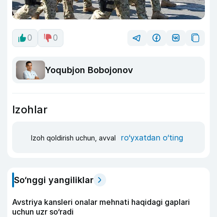
0
0
Yoqubjon Bobojonov
Izohlar
ro‘yxatdan o‘ting
Izoh qoldirish uchun, avval
So‘nggi yangiliklar
Avstriya kansleri onalar mehnati haqidagi gaplari
uchun uzr so‘radi