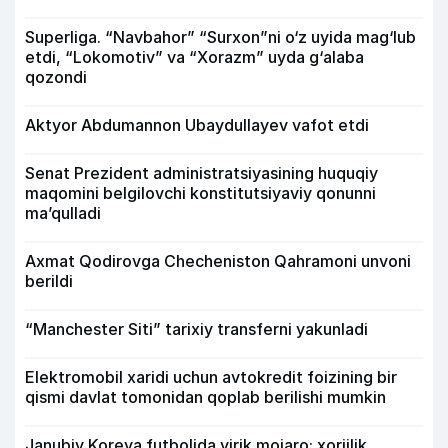
Superliga. “Navbahor” “Surxon”ni o‘z uyida mag‘lub
etdi, “Lokomotiv” va “Xorazm” uyda g‘alaba
qozondi
Aktyor Abdu­mannon Ubaydullayev vafot etdi
Senat Prezident administratsiyasining huquqiy
maqomini belgilovchi konstitutsiyaviy qonunni
ma’qulladi
Axmat Qodirovga Checheniston Qahramoni unvoni
berildi
“Manchester Siti” tarixiy transferni yakunladi
Elektromobil xaridi uchun avtokredit foizining bir
qismi davlat tomonidan qoplab berilishi mumkin
Janubiy Koreya futbolida yirik mojaro: xorijlik