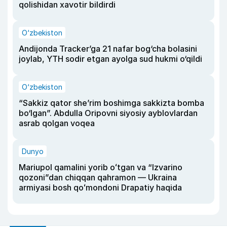
qolishidan xavotir bildirdi
O‘zbekiston
Andijonda Tracker’ga 21 nafar bog‘cha bolasini
joylab, YTH sodir etgan ayolga sud hukmi o‘qildi
O‘zbekiston
“Sakkiz qator she’rim boshimga sakkizta bomba
bo‘lgan”. Abdulla Oripovni siyosiy ayblovlardan
asrab qolgan voqea
Dunyo
Mariupol qamalini yorib oʻtgan va “Izvarino
qozoni”dan chiqqan qahramon — Ukraina
armiyasi bosh qoʻmondoni Drapatiy haqida