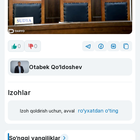
0
0
Otabek Qo‘ldoshev
Izohlar
ro‘yxatdan o‘ting
Izoh qoldirish uchun, avval
So‘nggi yangiliklar