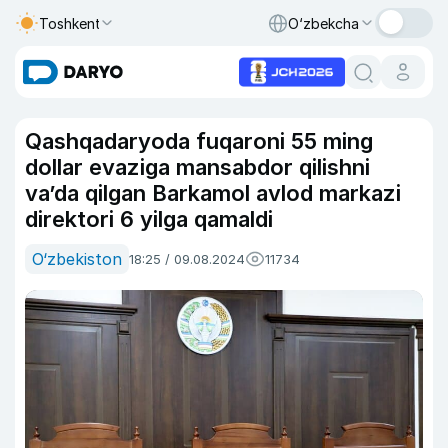
Toshkent
O‘zbekcha
Qashqadaryoda fuqaroni 55 ming
dollar evaziga mansabdor qilishni
va’da qilgan Barkamol avlod markazi
direktori 6 yilga qamaldi
O‘zbekiston
18:25 / 09.08.2024
11734