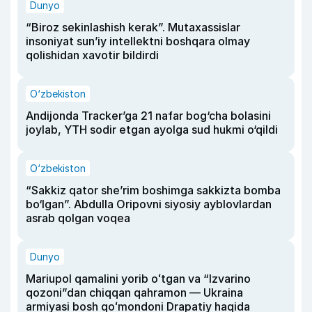
Dunyo
“Biroz sekinlashish kerak”. Mutaxassislar
insoniyat sun’iy intellektni boshqara olmay
qolishidan xavotir bildirdi
O‘zbekiston
Andijonda Tracker’ga 21 nafar bog‘cha bolasini
joylab, YTH sodir etgan ayolga sud hukmi o‘qildi
O‘zbekiston
“Sakkiz qator she’rim boshimga sakkizta bomba
bo‘lgan”. Abdulla Oripovni siyosiy ayblovlardan
asrab qolgan voqea
Dunyo
Mariupol qamalini yorib oʻtgan va “Izvarino
qozoni”dan chiqqan qahramon — Ukraina
armiyasi bosh qoʻmondoni Drapatiy haqida