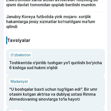
qismi davlat tomonidan qoplab berilishi mumkin
Janubiy Koreya futbolida yirik mojaro: xorijlik
hakamlarga jinsiy xizmatlar ko‘rsatilgani ma’lum
qilindi
Tavsiyalar
O‘zbekiston
Toshkentda o‘pirilib tushgan yo‘l qurilishi bo‘yicha
6 kishiga sud hukmi o‘qildi
Madaniyat
“U boshqalar baxti uchun tug‘ilgan edi”. Bir umr
otasini kutgan aktrisa va dublyaj ustasi Rimma
Ahmedovaning sinovlarga to‘la hayoti