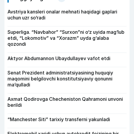
Avstriya kansleri onalar mehnati haqidagi gaplari
uchun uzr so‘radi
Superliga. “Navbahor” “Surxon”ni o‘z uyida mag‘lub
etdi, “Lokomotiv” va “Xorazm” uyda g‘alaba
qozondi
Aktyor Abdu­mannon Ubaydullayev vafot etdi
Senat Prezident administratsiyasining huquqiy
maqomini belgilovchi konstitutsiyaviy qonunni
ma’qulladi
Axmat Qodirovga Checheniston Qahramoni unvoni
berildi
“Manchester Siti” tarixiy transferni yakunladi
Elektromobil xaridi uchun avtokredit foizining bir