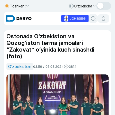
Toshkent
O‘zbekcha
Ostonada O‘zbekiston va
Qozog‘iston terma jamoalari
“Zakovat” o‘yinida kuch sinashdi
(foto)
O‘zbekiston
03:59 / 06.08.2024
3814