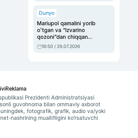
qolgan voqea
Dunyo
Mariupol qamalini yorib
oʻtgan va “Izvarino
qozoni”dan chiqqan
qahramon — Ukraina
19:50 / 29.07.2026
armiyasi bosh
qoʻmondoni Drapatiy
haqida
ivi
Reklama
publikasi Prezidenti Administratsiyasi
-sonli guvohnoma bilan ommaviy axborot
shuningdek, fotografik, grafik, audio va/yoki
et-nashrining muallifligini ko‘rsatuvchi