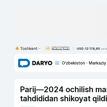
Toshkent
USD :
12 178,85
so'm
O‘zbekiston
Markaziy
Parij—2024 ochilish maro
tahdididan shikoyat qild