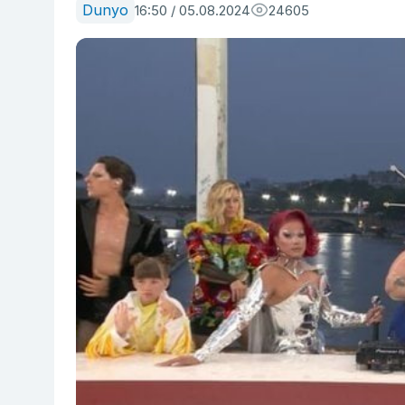
Dunyo
16:50 / 05.08.2024
24605