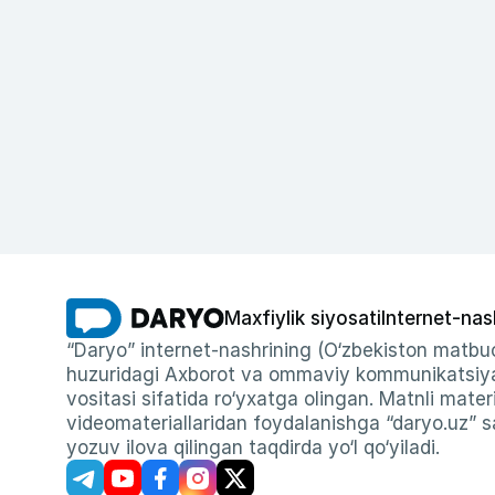
Maxfiylik siyosati
Internet-nas
“Daryo” internet-nashrining (O‘zbekiston matbuo
huzuridagi Axborot va ommaviy kommunikatsiyal
vositasi sifatida ro‘yxatga olingan. Matnli materi
videomateriallaridan foydalanishga “daryo.uz” sa
yozuv ilova qilingan taqdirda yo‘l qo‘yiladi.