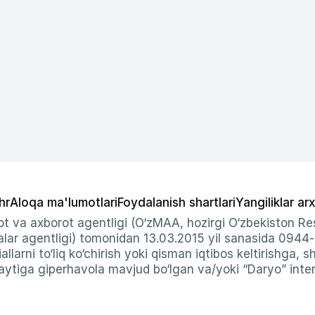
hr
Aloqa ma'lumotlari
Foydalanish shartlari
Yangiliklar arx
t va axborot agentligi (O‘zMAA, hozirgi O‘zbekiston Res
ar agentligi) tomonidan 13.03.2015 yil sanasida 0944
allarni to‘liq ko‘chirish yoki qisman iqtibos keltirishga, 
ytiga giperhavola mavjud bo‘lgan va/yoki “Daryo” intern