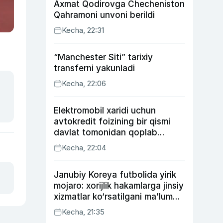
Axmat Qodirovga Checheniston
Qahramoni unvoni berildi
Kecha, 22:31
“Manchester Siti” tarixiy
transferni yakunladi
Kecha, 22:06
Elektromobil xaridi uchun
avtokredit foizining bir qismi
davlat tomonidan qoplab
berilishi mumkin
Kecha, 22:04
Janubiy Koreya futbolida yirik
mojaro: xorijlik hakamlarga jinsiy
xizmatlar ko‘rsatilgani ma’lum
qilindi
Kecha, 21:35