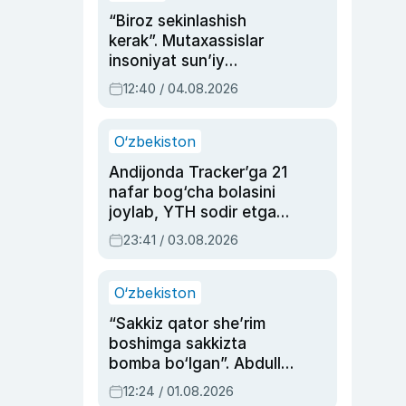
“Biroz sekinlashish
kerak”. Mutaxassislar
insoniyat sun’iy
intellektni boshqara
12:40 / 04.08.2026
olmay qolishidan xavotir
bildirdi
O‘zbekiston
Andijonda Tracker’ga 21
nafar bog‘cha bolasini
joylab, YTH sodir etgan
ayolga sud hukmi o‘qildi
23:41 / 03.08.2026
O‘zbekiston
“Sakkiz qator she’rim
boshimga sakkizta
bomba bo‘lgan”. Abdulla
Oripovni siyosiy
12:24 / 01.08.2026
ayblovlardan asrab