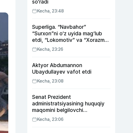
so‘radi
Kecha, 23:48
Superliga. “Navbahor”
“Surxon”ni o‘z uyida mag‘lub
etdi, “Lokomotiv” va “Xorazm”
uyda g‘alaba qozondi
Kecha, 23:26
Aktyor Abdu­mannon
Ubaydullayev vafot etdi
Kecha, 23:08
Senat Prezident
administratsiyasining huquqiy
maqomini belgilovchi
konstitutsiyaviy qonunni
Kecha, 23:06
ma’qulladi