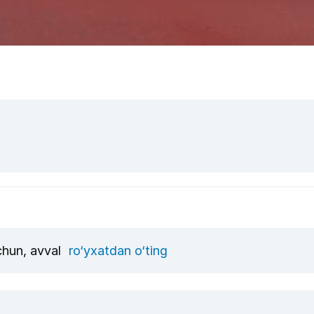
uchun, avval
ro‘yxatdan o‘ting