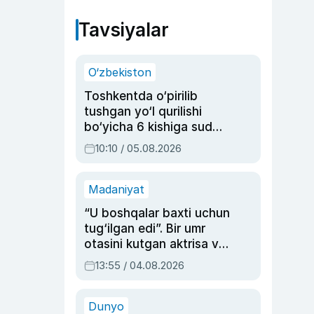
Tavsiyalar
O‘zbekiston
Toshkentda o‘pirilib
tushgan yo‘l qurilishi
bo‘yicha 6 kishiga sud
hukmi o‘qildi
10:10 / 05.08.2026
Madaniyat
“U boshqalar baxti uchun
tug‘ilgan edi”. Bir umr
otasini kutgan aktrisa va
dublyaj ustasi Rimma
13:55 / 04.08.2026
Ahmedovaning
sinovlarga to‘la hayoti
Dunyo