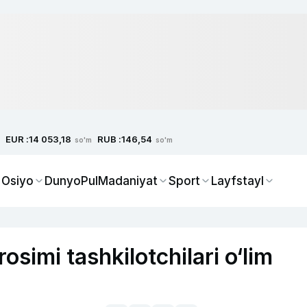
EUR :
RUB :
14 053,18
146,54
so'm
so'm
 Osiyo
Dunyo
Pul
Madaniyat
Sport
Layfstayl
simi tashkilotchilari o‘lim
i