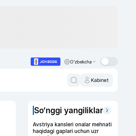
O‘zbekcha
Kabinet
So‘nggi yangiliklar
Avstriya kansleri onalar mehnati
haqidagi gaplari uchun uzr