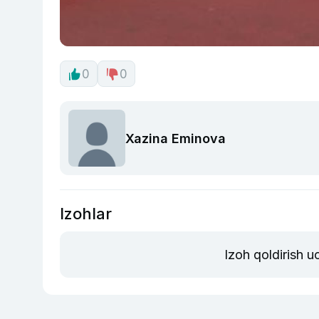
0
0
Xazina Eminova
Izohlar
Izoh qoldirish 