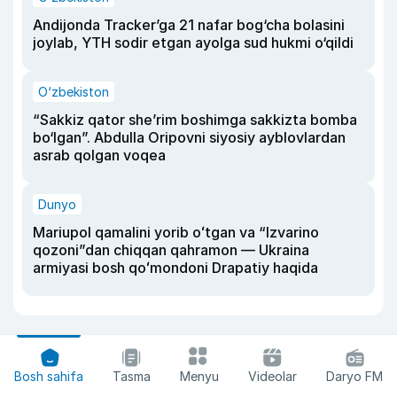
Andijonda Tracker’ga 21 nafar bog‘cha bolasini
joylab, YTH sodir etgan ayolga sud hukmi o‘qildi
O‘zbekiston
“Sakkiz qator she’rim boshimga sakkizta bomba
bo‘lgan”. Abdulla Oripovni siyosiy ayblovlardan
asrab qolgan voqea
Dunyo
Mariupol qamalini yorib oʻtgan va “Izvarino
qozoni”dan chiqqan qahramon — Ukraina
armiyasi bosh qoʻmondoni Drapatiy haqida
Bosh sahifa
Tasma
Menyu
Videolar
Daryo FM