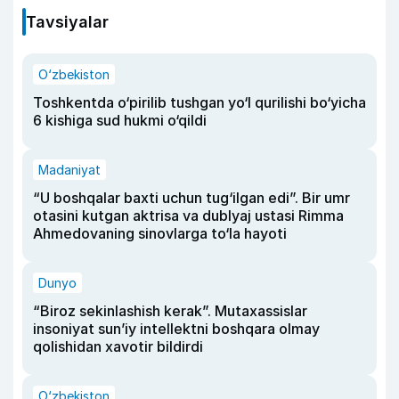
Tavsiyalar
O‘zbekiston
Toshkentda o‘pirilib tushgan yo‘l qurilishi bo‘yicha
6 kishiga sud hukmi o‘qildi
Madaniyat
“U boshqalar baxti uchun tug‘ilgan edi”. Bir umr
otasini kutgan aktrisa va dublyaj ustasi Rimma
Ahmedovaning sinovlarga to‘la hayoti
Dunyo
“Biroz sekinlashish kerak”. Mutaxassislar
insoniyat sun’iy intellektni boshqara olmay
qolishidan xavotir bildirdi
O‘zbekiston