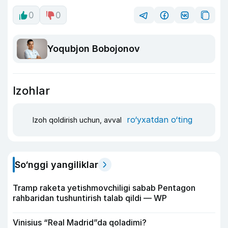
0
0
Yoqubjon Bobojonov
Izohlar
ro‘yxatdan o‘ting
Izoh qoldirish uchun, avval
So‘nggi yangiliklar
Tramp raketa yetishmovchiligi sabab Pentagon
rahbaridan tushuntirish talab qildi — WP
Vinisius “Real Madrid”da qoladimi?