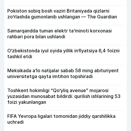
Pokiston sobiq bosh vaziri Britaniyada qizlarni
zo‘rlashda gumonlanib ushlangan — The Guardian
Samarqandda tuman elektr ta’minoti korxonasi
rahbari pora bilan ushlandi
O‘zbekistonda iyul oyida yillik inflyatsiya 6,4 foizni
tashkil etdi
Meksikada a’lo natijalar sabab 58 ming abituriyent
universitetga qayta imtihon topshiradi
Toshkent hokimligi “Qo‘yliq avenue” mojarosi
yuzasidan munosabat bildirdi: qurilish ishlarining 53
foizi yakunlangan
FIFA Yevropa ligalari tomonidan jiddiy qarshilikka
uchradi