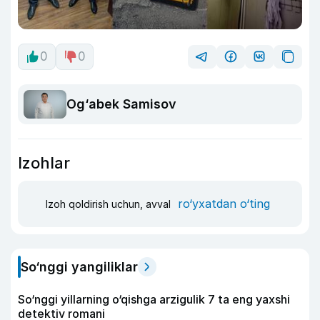
0
0
Og‘abek Samisov
Izohlar
ro‘yxatdan o‘ting
Izoh qoldirish uchun, avval
So‘nggi yangiliklar
So‘nggi yillarning o‘qishga arzigulik 7 ta eng yaxshi
detektiv romani