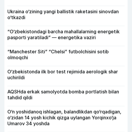
Ukraina o‘zining yangi ballistik raketasini sinovdan
o‘tkazdi
“O‘zbekistondagi barcha mahallalarning energetik
pasporti yaratiladi” — energetika vaziri
“Manchester Siti” “Chelsi” futbolchisini sotib
olmoqchi
O‘zbekistonda ilk bor test rejimida aerologik shar
uchirildi
AQSHda erkak samolyotda bomba portlatish bilan
tahdid qildi
O‘n yoshidanoq ishlagan, balandlikdan qo‘rqadigan,
o‘zidan 14 yosh kichik qizga uylangan Yorqinxo‘ja
Umarov 34 yoshda