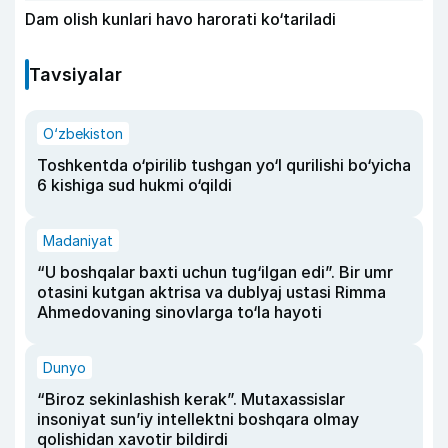
Dam olish kunlari havo harorati ko‘tariladi
Tavsiyalar
O‘zbekiston
Toshkentda o‘pirilib tushgan yo‘l qurilishi bo‘yicha
6 kishiga sud hukmi o‘qildi
Madaniyat
“U boshqalar baxti uchun tug‘ilgan edi”. Bir umr
otasini kutgan aktrisa va dublyaj ustasi Rimma
Ahmedovaning sinovlarga to‘la hayoti
Dunyo
“Biroz sekinlashish kerak”. Mutaxassislar
insoniyat sun’iy intellektni boshqara olmay
qolishidan xavotir bildirdi