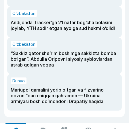
O‘zbekiston
Andijonda Tracker’ga 21 nafar bog‘cha bolasini
joylab, YTH sodir etgan ayolga sud hukmi o‘qildi
O‘zbekiston
“Sakkiz qator she’rim boshimga sakkizta bomba
bo‘lgan”. Abdulla Oripovni siyosiy ayblovlardan
asrab qolgan voqea
Dunyo
Mariupol qamalini yorib oʻtgan va “Izvarino
qozoni”dan chiqqan qahramon — Ukraina
armiyasi bosh qoʻmondoni Drapatiy haqida