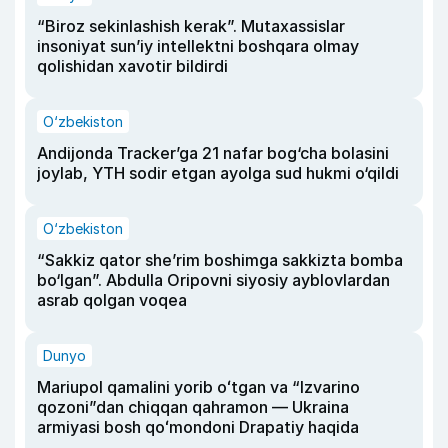
“Biroz sekinlashish kerak”. Mutaxassislar
insoniyat sun’iy intellektni boshqara olmay
qolishidan xavotir bildirdi
O‘zbekiston
Andijonda Tracker’ga 21 nafar bog‘cha bolasini
joylab, YTH sodir etgan ayolga sud hukmi o‘qildi
O‘zbekiston
“Sakkiz qator she’rim boshimga sakkizta bomba
bo‘lgan”. Abdulla Oripovni siyosiy ayblovlardan
asrab qolgan voqea
Dunyo
Mariupol qamalini yorib oʻtgan va “Izvarino
qozoni”dan chiqqan qahramon — Ukraina
armiyasi bosh qoʻmondoni Drapatiy haqida