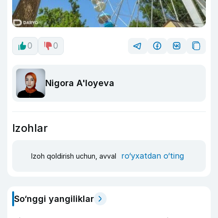
0
0
Nigora A'loyeva
Izohlar
ro‘yxatdan o‘ting
Izoh qoldirish uchun, avval
So‘nggi yangiliklar