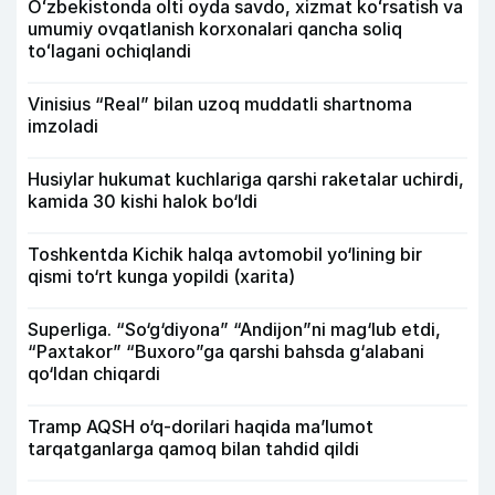
Oʻzbekistonda olti oyda savdo, xizmat koʻrsatish va
umumiy ovqatlanish korxonalari qancha soliq
toʻlagani ochiqlandi
Vinisius “Real” bilan uzoq muddatli shartnoma
imzoladi
Husiylar hukumat kuchlariga qarshi raketalar uchirdi,
kamida 30 kishi halok bo‘ldi
Toshkentda Kichik halqa avtomobil yo‘lining bir
qismi to‘rt kunga yopildi (xarita)
Superliga. “So‘g‘diyona” “Andijon”ni mag‘lub etdi,
“Paxtakor” “Buxoro”ga qarshi bahsda g‘alabani
qo‘ldan chiqardi
Tramp AQSH o‘q-dorilari haqida ma’lumot
tarqatganlarga qamoq bilan tahdid qildi