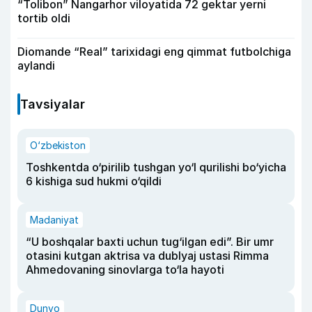
“Tolibon” Nangarhor viloyatida 72 gektar yerni
tortib oldi
Diomande “Real” tarixidagi eng qimmat futbolchiga
aylandi
Tavsiyalar
O‘zbekiston
Toshkentda o‘pirilib tushgan yo‘l qurilishi bo‘yicha
6 kishiga sud hukmi o‘qildi
Madaniyat
“U boshqalar baxti uchun tug‘ilgan edi”. Bir umr
otasini kutgan aktrisa va dublyaj ustasi Rimma
Ahmedovaning sinovlarga to‘la hayoti
Dunyo