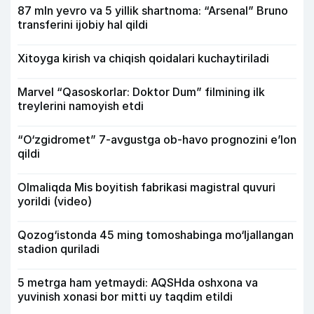
87 mln yevro va 5 yillik shartnoma: “Arsenal” Bruno
transferini ijobiy hal qildi
Xitoyga kirish va chiqish qoidalari kuchaytiriladi
Marvel “Qasoskorlar: Doktor Dum” filmining ilk
treylerini namoyish etdi
“O‘zgidromet” 7-avgustga ob-havo prognozini e’lon
qildi
Olmaliqda Mis boyitish fabrikasi magistral quvuri
yorildi (video)
Qozog‘istonda 45 ming tomoshabinga mo‘ljallangan
stadion quriladi
5 metrga ham yetmaydi: AQSHda oshxona va
yuvinish xonasi bor mitti uy taqdim etildi