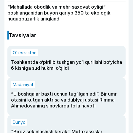
“Mahallada obodlik va mehr-saxovat oyligi”
boshlanganidan buyon qariyb 350 ta ekologik
huquqbuzarlik aniqlandi
Tavsiyalar
O‘zbekiston
Toshkentda o‘pirilib tushgan yo‘l qurilishi bo‘yicha
6 kishiga sud hukmi o‘qildi
Madaniyat
“U boshqalar baxti uchun tug‘ilgan edi”. Bir umr
otasini kutgan aktrisa va dublyaj ustasi Rimma
Ahmedovaning sinovlarga to‘la hayoti
Dunyo
“Biroz sekinlashish kerak”. Mutaxassislar