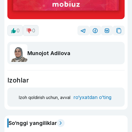
0
0
Munojot Adilova
Izohlar
ro‘yxatdan o‘ting
Izoh qoldirish uchun, avval
So‘nggi yangiliklar