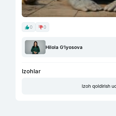
0
0
Hilola G‘iyosova
Izohlar
Izoh qoldirish 