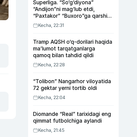
Superliga. “So‘g‘diyona”
“Andijon”ni mag‘lub etdi,
“Paxtakor” “Buxoro”ga qarshi
bahsda g‘alabani qo‘ldan
Kecha, 22:31
chiqardi
Tramp AQSH o‘q-dorilari haqida
ma’lumot tarqatganlarga
qamoq bilan tahdid qildi
Kecha, 22:28
“Tolibon” Nangarhor viloyatida
72 gektar yerni tortib oldi
Kecha, 22:04
Diomande “Real” tarixidagi eng
qimmat futbolchiga aylandi
Kecha, 21:45