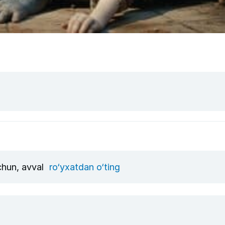
uchun, avval
ro‘yxatdan o‘ting