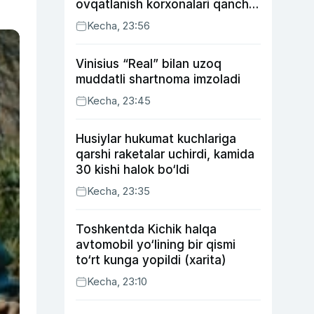
ovqatlanish korxonalari qancha
soliq toʻlagani ochiqlandi
Kecha, 23:56
Vinisius “Real” bilan uzoq
muddatli shartnoma imzoladi
Kecha, 23:45
Husiylar hukumat kuchlariga
qarshi raketalar uchirdi, kamida
30 kishi halok bo‘ldi
Kecha, 23:35
Toshkentda Kichik halqa
avtomobil yo‘lining bir qismi
to‘rt kunga yopildi (xarita)
Kecha, 23:10