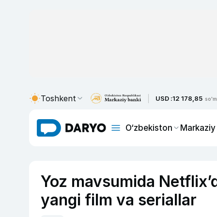
Toshkent
USD :
12 178,85
so'm
O‘zbekiston
Markaziy
Yoz mavsumida Netflix’d
yangi film va seriallar