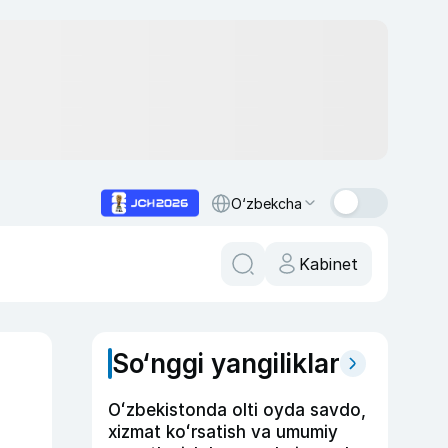
O‘zbekcha
Kabinet
So‘nggi yangiliklar
Oʻzbekistonda olti oyda savdo,
xizmat koʻrsatish va umumiy