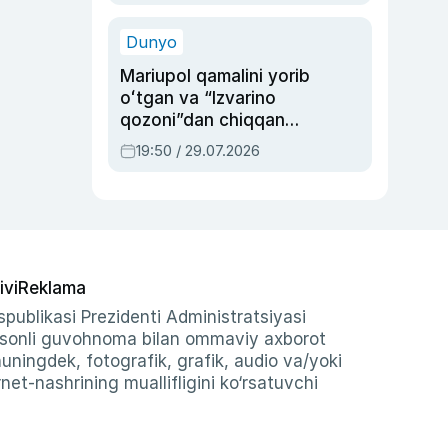
qolgan voqea
Dunyo
Mariupol qamalini yorib
oʻtgan va “Izvarino
qozoni”dan chiqqan
qahramon — Ukraina
19:50 / 29.07.2026
armiyasi bosh
qoʻmondoni Drapatiy
haqida
ivi
Reklama
publikasi Prezidenti Administratsiyasi
-sonli guvohnoma bilan ommaviy axborot
shuningdek, fotografik, grafik, audio va/yoki
et-nashrining muallifligini ko‘rsatuvchi