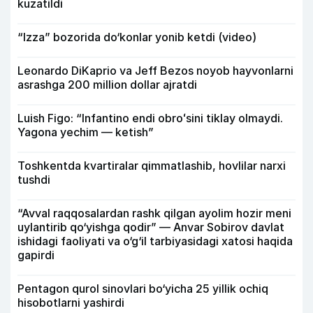
kuzatildi
“Izza” bozorida do‘konlar yonib ketdi (video)
Leonardo DiKaprio va Jeff Bezos noyob hayvonlarni
asrashga 200 million dollar ajratdi
Luish Figo: “Infantino endi obroʻsini tiklay olmaydi.
Yagona yechim — ketish”
Toshkentda kvartiralar qimmatlashib, hovlilar narxi
tushdi
“Avval raqqosalardan rashk qilgan ayolim hozir meni
uylantirib qo‘yishga qodir” — Anvar Sobirov davlat
ishidagi faoliyati va o‘g‘il tarbiyasidagi xatosi haqida
gapirdi
Pentagon qurol sinovlari bo‘yicha 25 yillik ochiq
hisobotlarni yashirdi