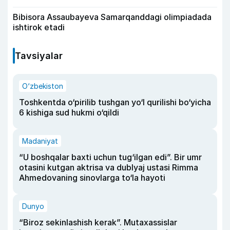
Bibisora Assaubayeva Samarqanddagi olimpiadada
ishtirok etadi
Tavsiyalar
O‘zbekiston
Toshkentda o‘pirilib tushgan yo‘l qurilishi bo‘yicha
6 kishiga sud hukmi o‘qildi
Madaniyat
“U boshqalar baxti uchun tug‘ilgan edi”. Bir umr
otasini kutgan aktrisa va dublyaj ustasi Rimma
Ahmedovaning sinovlarga to‘la hayoti
Dunyo
“Biroz sekinlashish kerak”. Mutaxassislar