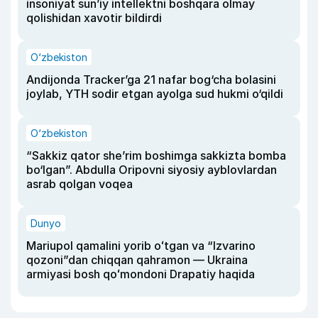
insoniyat sun’iy intellektni boshqara olmay
qolishidan xavotir bildirdi
O‘zbekiston
Andijonda Tracker’ga 21 nafar bog‘cha bolasini
joylab, YTH sodir etgan ayolga sud hukmi o‘qildi
O‘zbekiston
“Sakkiz qator she’rim boshimga sakkizta bomba
bo‘lgan”. Abdulla Oripovni siyosiy ayblovlardan
asrab qolgan voqea
Dunyo
Mariupol qamalini yorib oʻtgan va “Izvarino
qozoni”dan chiqqan qahramon — Ukraina
armiyasi bosh qoʻmondoni Drapatiy haqida