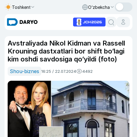
Toshkent
O‘zbekcha
Avstraliyada Nikol Kidman va Rassell
Krouning dastxatlari bor shift bo‘lagi
kim oshdi savdosiga qo‘yildi (foto)
Shou-biznes
16:25 / 22.07.2024
4492