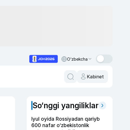
O‘zbekcha
Kabinet
So‘nggi yangiliklar
i
Iyul oyida Rossiyadan qariyb
600 nafar o‘zbekistonlik