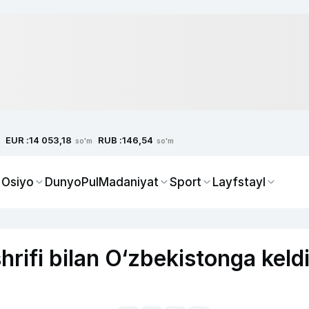
EUR :
RUB :
14 053,18
146,54
so'm
so'm
 Osiyo
Dunyo
Pul
Madaniyat
Sport
Layfstayl
hrifi bilan O‘zbekistonga keld