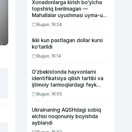
Xonadonlarga kirish bo‘yicha
topshiriq berilmagan —
Mahallalar uyushmasi uyma-uy
yurgan mas’ullar haqida
Bugun, 16:24
Ikki kun pastlagan dollar kursi
ko‘tarildi
Bugun, 16:14
O‘zbekistonda hayvonlarni
identifikatsiya qilish tartibi va
ijtimoiy tarmoqlardagi feyk
xabarlarga izoh berildi
Bugun, 16:05
Ukrainaning AQSHdagi sobiq
elchisi noqonuniy boyishda
ayblandi
Bugun, 15:52