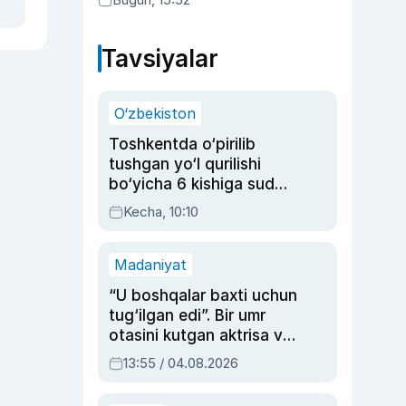
Tavsiyalar
O‘zbekiston
Toshkentda o‘pirilib
tushgan yo‘l qurilishi
bo‘yicha 6 kishiga sud
hukmi o‘qildi
Kecha, 10:10
Madaniyat
“U boshqalar baxti uchun
tug‘ilgan edi”. Bir umr
otasini kutgan aktrisa va
dublyaj ustasi Rimma
13:55 / 04.08.2026
Ahmedovaning
sinovlarga to‘la hayoti