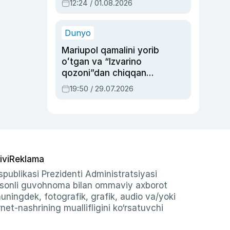
12:24 / 01.08.2026
ayblovlardan asrab
qolgan voqea
Dunyo
Mariupol qamalini yorib
oʻtgan va “Izvarino
qozoni”dan chiqqan
qahramon — Ukraina
19:50 / 29.07.2026
armiyasi bosh
qoʻmondoni Drapatiy
haqida
ivi
Reklama
publikasi Prezidenti Administratsiyasi
-sonli guvohnoma bilan ommaviy axborot
shuningdek, fotografik, grafik, audio va/yoki
et-nashrining muallifligini ko‘rsatuvchi