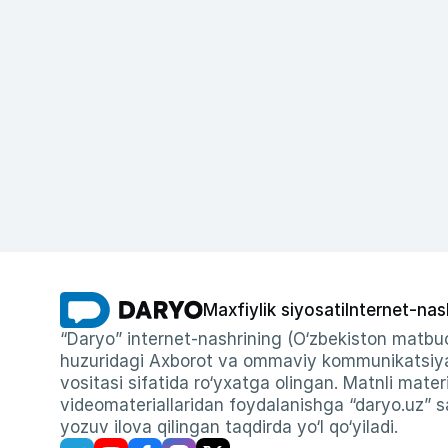
Maxfiylik siyosati
Internet-nas
“Daryo” internet-nashrining (O‘zbekiston matbuo
huzuridagi Axborot va ommaviy kommunikatsiyal
vositasi sifatida ro‘yxatga olingan. Matnli materi
videomateriallaridan foydalanishga “daryo.uz” sa
yozuv ilova qilingan taqdirda yo‘l qo‘yiladi.