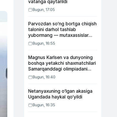
vatanga qaytarildi
Bugun, 17:05
Parvozdan so‘ng bortga chiqish
talonini darhol tashlab
yubormang — mutaxassislar
buning sababini tushuntirdi
Bugun, 16:55
Magnus Karlsen va dunyoning
boshqa yetakchi shaxmatchilari
Samarqanddagi olimpiadani
o‘tkazib yuboradi
Bugun, 16:40
Netanyaxuning o‘lgan akasiga
Ugandada haykal qo‘yildi
Bugun, 16:35