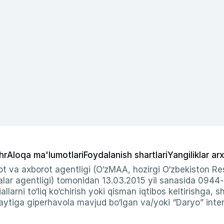
hr
Aloqa ma'lumotlari
Foydalanish shartlari
Yangiliklar arx
t va axborot agentligi (O‘zMAA, hozirgi O‘zbekiston Res
ar agentligi) tomonidan 13.03.2015 yil sanasida 0944
allarni to‘liq ko‘chirish yoki qisman iqtibos keltirishga, 
ytiga giperhavola mavjud bo‘lgan va/yoki “Daryo” intern