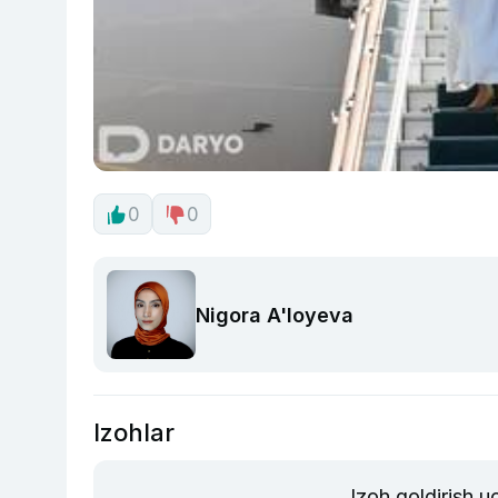
0
0
Nigora A'loyeva
Izohlar
Izoh qoldirish 