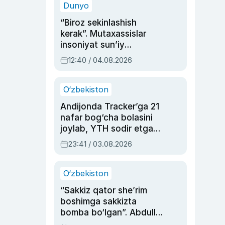
Dunyo
“Biroz sekinlashish
kerak”. Mutaxassislar
insoniyat sun’iy
intellektni boshqara
12:40 / 04.08.2026
olmay qolishidan xavotir
bildirdi
O‘zbekiston
Andijonda Tracker’ga 21
nafar bog‘cha bolasini
joylab, YTH sodir etgan
ayolga sud hukmi o‘qildi
23:41 / 03.08.2026
O‘zbekiston
“Sakkiz qator she’rim
boshimga sakkizta
bomba bo‘lgan”. Abdulla
Oripovni siyosiy