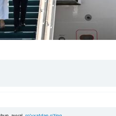
uchun, avval
ro‘yxatdan o‘ting