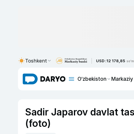
Toshkent
USD :
12 178,85
so'm
O‘zbekiston
Markaziy
Sadir Japarov davlat tas
(foto)