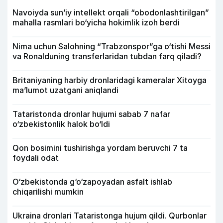
Navoiyda sun’iy intellekt orqali “obodonlashtirilgan”
mahalla rasmlari bo‘yicha hokimlik izoh berdi
Nima uchun Salohning “Trabzonspor”ga o‘tishi Messi
va Ronalduning transferlaridan tubdan farq qiladi?
Britaniyaning harbiy dronlaridagi kameralar Xitoyga
ma’lumot uzatgani aniqlandi
Tataristonda dronlar hujumi sabab 7 nafar
o‘zbekistonlik halok bo‘ldi
Qon bosimini tushirishga yordam beruvchi 7 ta
foydali odat
O‘zbekistonda g‘o‘zapoyadan asfalt ishlab
chiqarilishi mumkin
Ukraina dronlari Tataristonga hujum qildi. Qurbonlar