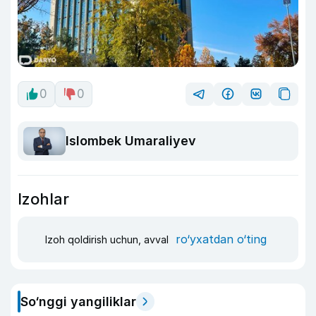
0
0
Islombek Umaraliyev
Izohlar
ro‘yxatdan o‘ting
Izoh qoldirish uchun, avval
So‘nggi yangiliklar