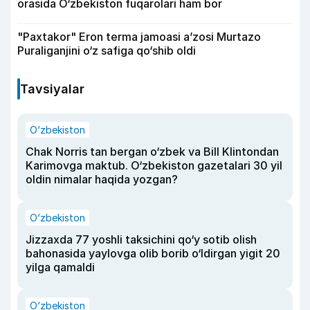
orasida O‘zbekiston fuqarolari ham bor
"Paxtakor" Eron terma jamoasi a’zosi Murtazo
Puraliganjini o‘z safiga qo‘shib oldi
Tavsiyalar
O‘zbekiston
Chak Norris tan bergan o‘zbek va Bill Klintondan
Karimovga maktub. O‘zbekiston gazetalari 30 yil
oldin nimalar haqida yozgan?
O‘zbekiston
Jizzaxda 77 yoshli taksichini qo‘y sotib olish
bahonasida yaylovga olib borib o‘ldirgan yigit 20
yilga qamaldi
O‘zbekiston