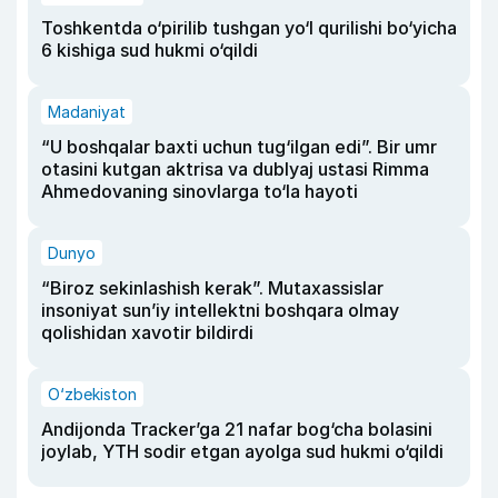
Toshkentda o‘pirilib tushgan yo‘l qurilishi bo‘yicha
6 kishiga sud hukmi o‘qildi
Madaniyat
“U boshqalar baxti uchun tug‘ilgan edi”. Bir umr
otasini kutgan aktrisa va dublyaj ustasi Rimma
Ahmedovaning sinovlarga to‘la hayoti
Dunyo
“Biroz sekinlashish kerak”. Mutaxassislar
insoniyat sun’iy intellektni boshqara olmay
qolishidan xavotir bildirdi
O‘zbekiston
Andijonda Tracker’ga 21 nafar bog‘cha bolasini
joylab, YTH sodir etgan ayolga sud hukmi o‘qildi