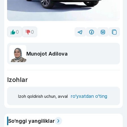
0
0
Munojot Adilova
Izohlar
ro‘yxatdan o‘ting
Izoh qoldirish uchun, avval
So‘nggi yangiliklar