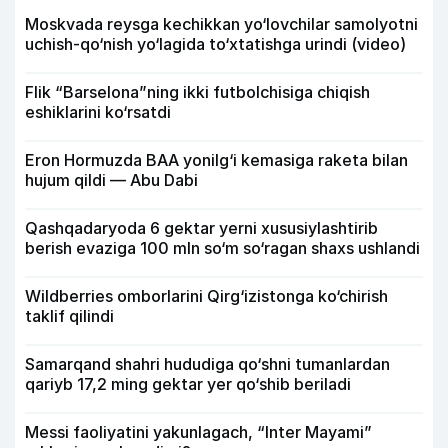
Moskvada reysga kechikkan yo‘lovchilar samolyotni
uchish-qo‘nish yo‘lagida to‘xtatishga urindi (video)
Flik “Barselona”ning ikki futbolchisiga chiqish
eshiklarini ko‘rsatdi
Eron Hormuzda BAA yonilg‘i kemasiga raketa bilan
hujum qildi — Abu Dabi
Qashqadaryoda 6 gektar yerni xususiylashtirib
berish evaziga 100 mln so‘m so‘ragan shaxs ushlandi
Wildberries omborlarini Qirg‘izistonga ko‘chirish
taklif qilindi
Samarqand shahri hududiga qo‘shni tumanlardan
qariyb 17,2 ming gektar yer qo‘shib beriladi
Messi faoliyatini yakunlagach, “Inter Mayami”