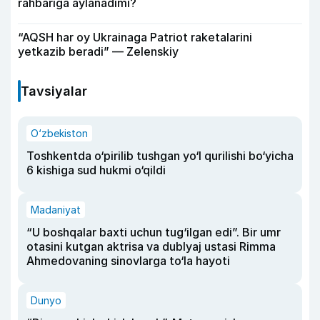
rahbariga aylanadimi?
“AQSH har oy Ukrainaga Patriot raketalarini
yetkazib beradi” — Zelenskiy
Tavsiyalar
O‘zbekiston
Toshkentda o‘pirilib tushgan yo‘l qurilishi bo‘yicha
6 kishiga sud hukmi o‘qildi
Madaniyat
“U boshqalar baxti uchun tug‘ilgan edi”. Bir umr
otasini kutgan aktrisa va dublyaj ustasi Rimma
Ahmedovaning sinovlarga to‘la hayoti
Dunyo