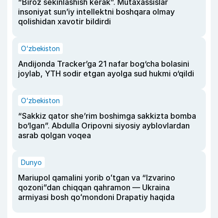
“Biroz sekinlashish kerak”. Mutaxassislar
insoniyat sun’iy intellektni boshqara olmay
qolishidan xavotir bildirdi
O‘zbekiston
Andijonda Tracker’ga 21 nafar bog‘cha bolasini
joylab, YTH sodir etgan ayolga sud hukmi o‘qildi
O‘zbekiston
“Sakkiz qator she’rim boshimga sakkizta bomba
bo‘lgan”. Abdulla Oripovni siyosiy ayblovlardan
asrab qolgan voqea
Dunyo
Mariupol qamalini yorib oʻtgan va “Izvarino
qozoni”dan chiqqan qahramon — Ukraina
armiyasi bosh qoʻmondoni Drapatiy haqida