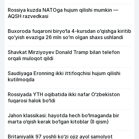
Rossiya kuzda NATOga hujum qilishi mumkin —
AQSH razvedkasi
Buxoroda fuqaroni biryo‘la 4-kursdan o’qishga kiritib
qo’yish evaziga 26 mln so’m olgan shaxs ushlandi
Shavkat Mirziyoyev Donald Tramp bilan telefon
orqali muloqot qildi
Saudiyaga Eronning ikki ittifoqchisi hujum qilishi
kutilmoqda
Rossiyada YTH oqibatida ikki nafar O‘zbekiston
fuqarosi halok bo‘ldi
Jahon klassikasi: hayotda hech bo‘lmaganda bir
marta o‘qish kerak bo‘lgan kitoblar (II qism)
Britaniyalik 97 yoshli ko‘zi ojiz ayol samolyot