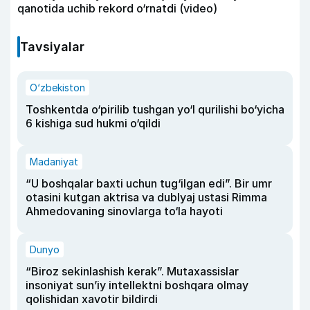
qanotida uchib rekord o‘rnatdi (video)
Tavsiyalar
O‘zbekiston
Toshkentda o‘pirilib tushgan yo‘l qurilishi bo‘yicha
6 kishiga sud hukmi o‘qildi
Madaniyat
“U boshqalar baxti uchun tug‘ilgan edi”. Bir umr
otasini kutgan aktrisa va dublyaj ustasi Rimma
Ahmedovaning sinovlarga to‘la hayoti
Dunyo
“Biroz sekinlashish kerak”. Mutaxassislar
insoniyat sun’iy intellektni boshqara olmay
qolishidan xavotir bildirdi