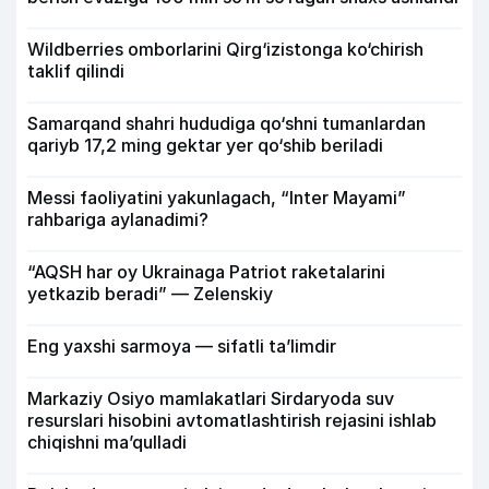
Wildberries omborlarini Qirg‘izistonga ko‘chirish
taklif qilindi
Samarqand shahri hududiga qo‘shni tumanlardan
qariyb 17,2 ming gektar yer qo‘shib beriladi
Messi faoliyatini yakunlagach, “Inter Mayami”
rahbariga aylanadimi?
“AQSH har oy Ukrainaga Patriot raketalarini
yetkazib beradi” — Zelenskiy
Eng yaxshi sarmoya — sifatli ta’limdir
Markaziy Osiyo mamlakatlari Sirdaryoda suv
resurslari hisobini avtomatlashtirish rejasini ishlab
chiqishni ma’qulladi