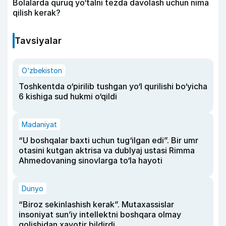
Bolalarda quruq yo‘talni tezda davolash uchun nima
qilish kerak?
Tavsiyalar
O‘zbekiston
Toshkentda o‘pirilib tushgan yo‘l qurilishi bo‘yicha
6 kishiga sud hukmi o‘qildi
Madaniyat
“U boshqalar baxti uchun tug‘ilgan edi”. Bir umr
otasini kutgan aktrisa va dublyaj ustasi Rimma
Ahmedovaning sinovlarga to‘la hayoti
Dunyo
“Biroz sekinlashish kerak”. Mutaxassislar
insoniyat sun’iy intellektni boshqara olmay
qolishidan xavotir bildirdi