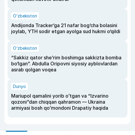
O‘zbekiston
Andijonda Tracker’ga 21 nafar bog‘cha bolasini
joylab, YTH sodir etgan ayolga sud hukmi o‘qildi
O‘zbekiston
“Sakkiz qator she’rim boshimga sakkizta bomba
bo‘lgan”. Abdulla Oripovni siyosiy ayblovlardan
asrab qolgan voqea
Dunyo
Mariupol qamalini yorib oʻtgan va “Izvarino
qozoni”dan chiqqan qahramon — Ukraina
armiyasi bosh qoʻmondoni Drapatiy haqida