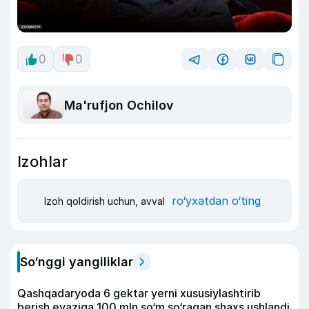
0
0
Ma'rufjon Ochilov
Izohlar
ro‘yxatdan o‘ting
Izoh qoldirish uchun, avval
So‘nggi yangiliklar
Qashqadaryoda 6 gektar yerni xususiylashtirib
berish evaziga 100 mln so‘m so‘ragan shaxs ushlandi