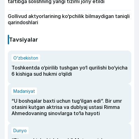
tartibga solishning yangi tizimi joriy etildi
Gollivud aktyorlarining ko‘pchilik bilmaydigan taniqli
qarindoshlari
Tavsiyalar
O‘zbekiston
Toshkentda o‘pirilib tushgan yo‘l qurilishi bo‘yicha
6 kishiga sud hukmi o‘qildi
Madaniyat
“U boshqalar baxti uchun tug‘ilgan edi”. Bir umr
otasini kutgan aktrisa va dublyaj ustasi Rimma
Ahmedovaning sinovlarga to‘la hayoti
Dunyo