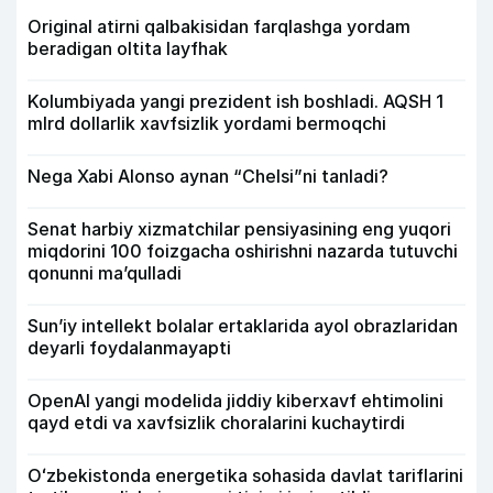
Original atirni qalbakisidan farqlashga yordam
beradigan oltita layfhak
Kolumbiyada yangi prezident ish boshladi. AQSH 1
mlrd dollarlik xavfsizlik yordami bermoqchi
Nega Xabi Alonso aynan “Chelsi”ni tanladi?
Senat harbiy xizmatchilar pensiyasining eng yuqori
miqdorini 100 foizgacha oshirishni nazarda tutuvchi
qonunni ma’qulladi
Sun’iy intellekt bolalar ertaklarida ayol obrazlaridan
deyarli foydalanmayapti
OpenAI yangi modelida jiddiy kiberxavf ehtimolini
qayd etdi va xavfsizlik choralarini kuchaytirdi
Oʻzbekistonda energetika sohasida davlat tariflarini