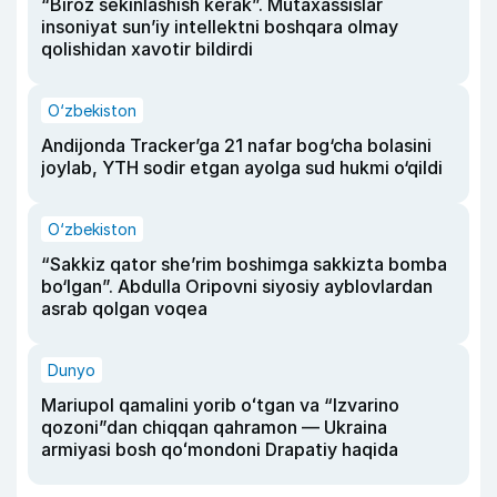
“Biroz sekinlashish kerak”. Mutaxassislar
insoniyat sun’iy intellektni boshqara olmay
qolishidan xavotir bildirdi
O‘zbekiston
Andijonda Tracker’ga 21 nafar bog‘cha bolasini
joylab, YTH sodir etgan ayolga sud hukmi o‘qildi
O‘zbekiston
“Sakkiz qator she’rim boshimga sakkizta bomba
bo‘lgan”. Abdulla Oripovni siyosiy ayblovlardan
asrab qolgan voqea
Dunyo
Mariupol qamalini yorib oʻtgan va “Izvarino
qozoni”dan chiqqan qahramon — Ukraina
armiyasi bosh qoʻmondoni Drapatiy haqida