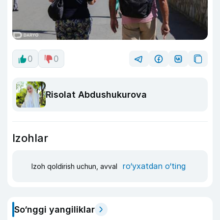
0
0
Risolat Abdushukurova
Izohlar
ro‘yxatdan o‘ting
Izoh qoldirish uchun, avval
So‘nggi yangiliklar