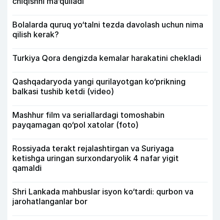
chiqishni ma’qulladi
Bolalarda quruq yo‘talni tezda davolash uchun nima
qilish kerak?
Turkiya Qora dengizda kemalar harakatini chekladi
Qashqadaryoda yangi qurilayotgan ko‘prikning
balkasi tushib ketdi (video)
Mashhur film va seriallardagi tomoshabin
payqamagan qo‘pol xatolar (foto)
Rossiyada terakt rejalashtirgan va Suriyaga
ketishga uringan surxondaryolik 4 nafar yigit
qamaldi
Shri Lankada mahbuslar isyon ko‘tardi: qurbon va
jarohatlanganlar bor