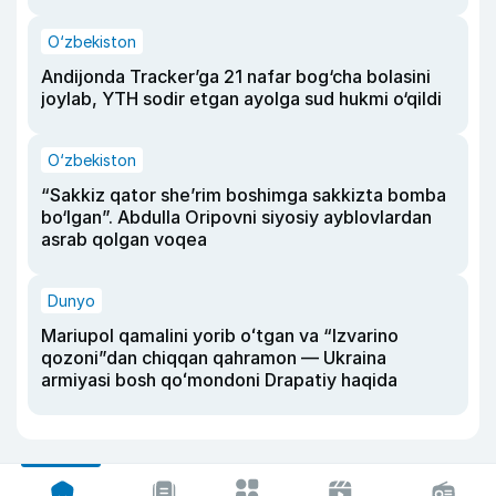
O‘zbekiston
Andijonda Tracker’ga 21 nafar bog‘cha bolasini
joylab, YTH sodir etgan ayolga sud hukmi o‘qildi
O‘zbekiston
“Sakkiz qator she’rim boshimga sakkizta bomba
bo‘lgan”. Abdulla Oripovni siyosiy ayblovlardan
asrab qolgan voqea
Dunyo
Mariupol qamalini yorib oʻtgan va “Izvarino
qozoni”dan chiqqan qahramon — Ukraina
armiyasi bosh qoʻmondoni Drapatiy haqida