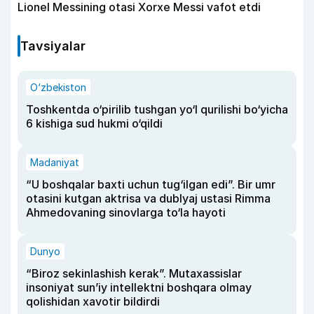
Lionel Messining otasi Xorxe Messi vafot etdi
Tavsiyalar
O‘zbekiston
Toshkentda o‘pirilib tushgan yo‘l qurilishi bo‘yicha
6 kishiga sud hukmi o‘qildi
Madaniyat
“U boshqalar baxti uchun tug‘ilgan edi”. Bir umr
otasini kutgan aktrisa va dublyaj ustasi Rimma
Ahmedovaning sinovlarga to‘la hayoti
Dunyo
“Biroz sekinlashish kerak”. Mutaxassislar
insoniyat sun’iy intellektni boshqara olmay
qolishidan xavotir bildirdi