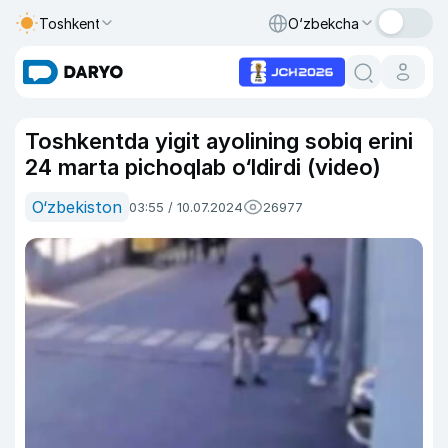
Toshkent
O‘zbekcha
Toshkentda yigit ayolining sobiq erini
24 marta pichoqlab o‘ldirdi (video)
O‘zbekiston
03:55 / 10.07.2024
26977