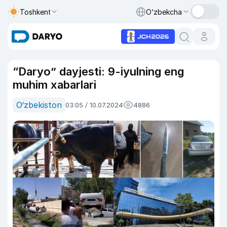
Toshkent
O‘zbekcha
“Daryo” dayjesti: 9-iyulning eng
muhim xabarlari
O‘zbekiston
03:05 / 10.07.2024
4886