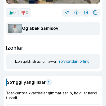
0
0
Og‘abek Samisov
Izohlar
ro‘yxatdan o‘ting
Izoh qoldirish uchun, avval
So‘nggi yangiliklar
Toshkentda kvartiralar qimmatlashib, hovlilar narxi
tushdi