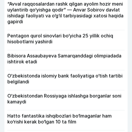
“Avval raqqosalardan rashk qilgan ayolim hozir meni
uylantirib qo‘yishga qodir” — Anvar Sobirov davlat
ishidagi faoliyati va o‘g‘il tarbiyasidagi xatosi haqida
gapirdi
Pentagon qurol sinovlari bo‘yicha 25 yillik ochiq
hisobotlarni yashirdi
Bibisora Assaubayeva Samarqanddagi olimpiadada
ishtirok etadi
O‘zbekistonda islomiy bank faoliyatiga o‘tish tartibi
belgilandi
O‘zbekistondan Rossiyaga ishlashga borganlar soni
kamaydi
Hatto fantastika ishqibozlari bo‘lmaganlar ham
ko‘rishi kerak bo‘lgan 10 ta film