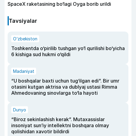
SpaceX raketasining bo‘lagi Oyga borib urildi
Tavsiyalar
O‘zbekiston
Toshkentda o‘pirilib tushgan yo‘l qurilishi bo‘yicha
6 kishiga sud hukmi o‘qildi
Madaniyat
“U boshqalar baxti uchun tug‘ilgan edi”. Bir umr
otasini kutgan aktrisa va dublyaj ustasi Rimma
Ahmedovaning sinovlarga to‘la hayoti
Dunyo
“Biroz sekinlashish kerak”. Mutaxassislar
insoniyat sun’iy intellektni boshqara olmay
qolishidan xavotir bildirdi