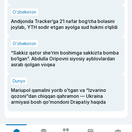
O‘zbekiston
Andijonda Tracker’ga 21 nafar bog‘cha bolasini
joylab, YTH sodir etgan ayolga sud hukmi o‘qildi
O‘zbekiston
“Sakkiz qator she’rim boshimga sakkizta bomba
bo‘lgan”. Abdulla Oripovni siyosiy ayblovlardan
asrab qolgan voqea
Dunyo
Mariupol qamalini yorib oʻtgan va “Izvarino
qozoni”dan chiqqan qahramon — Ukraina
armiyasi bosh qoʻmondoni Drapatiy haqida