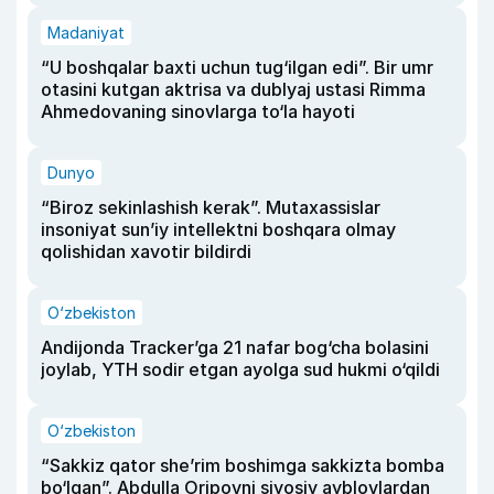
Madaniyat
“U boshqalar baxti uchun tug‘ilgan edi”. Bir umr
otasini kutgan aktrisa va dublyaj ustasi Rimma
Ahmedovaning sinovlarga to‘la hayoti
Dunyo
“Biroz sekinlashish kerak”. Mutaxassislar
insoniyat sun’iy intellektni boshqara olmay
qolishidan xavotir bildirdi
O‘zbekiston
Andijonda Tracker’ga 21 nafar bog‘cha bolasini
joylab, YTH sodir etgan ayolga sud hukmi o‘qildi
O‘zbekiston
“Sakkiz qator she’rim boshimga sakkizta bomba
bo‘lgan”. Abdulla Oripovni siyosiy ayblovlardan