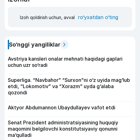
ro‘yxatdan o‘ting
Izoh qoldirish uchun, avval
So‘nggi yangiliklar
Avstriya kansleri onalar mehnati haqidagi gaplari
uchun uzr so‘radi
Superliga. “Navbahor” “Surxon”ni o‘z uyida mag‘lub
etdi, “Lokomotiv” va “Xorazm” uyda g‘alaba
qozondi
Aktyor Abdu­mannon Ubaydullayev vafot etdi
Senat Prezident administratsiyasining huquqiy
maqomini belgilovchi konstitutsiyaviy qonunni
ma’qulladi