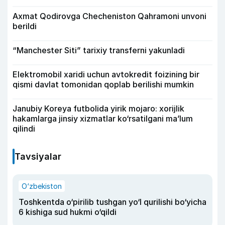
Axmat Qodirovga Checheniston Qahramoni unvoni
berildi
“Manchester Siti” tarixiy transferni yakunladi
Elektromobil xaridi uchun avtokredit foizining bir
qismi davlat tomonidan qoplab berilishi mumkin
Janubiy Koreya futbolida yirik mojaro: xorijlik
hakamlarga jinsiy xizmatlar ko‘rsatilgani ma’lum
qilindi
Tavsiyalar
O‘zbekiston
Toshkentda o‘pirilib tushgan yo‘l qurilishi bo‘yicha
6 kishiga sud hukmi o‘qildi