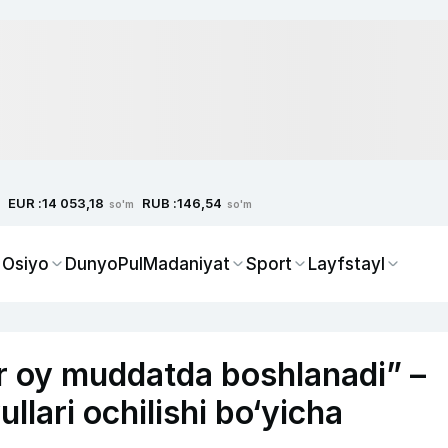
EUR :
RUB :
14 053,18
146,54
so'm
so'm
 Osiyo
Dunyo
Pul
Madaniyat
Sport
Layfstayl
bir oy muddatda boshlanadi” –
llari ochilishi bo‘yicha