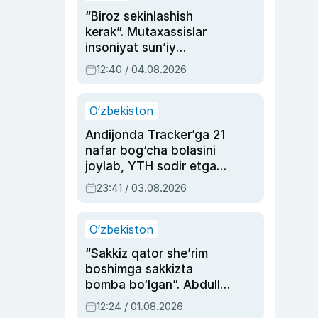
“Biroz sekinlashish
kerak”. Mutaxassislar
insoniyat sun’iy
intellektni boshqara
12:40 / 04.08.2026
olmay qolishidan xavotir
bildirdi
O‘zbekiston
Andijonda Tracker’ga 21
nafar bog‘cha bolasini
joylab, YTH sodir etgan
ayolga sud hukmi o‘qildi
23:41 / 03.08.2026
O‘zbekiston
“Sakkiz qator she’rim
boshimga sakkizta
bomba bo‘lgan”. Abdulla
Oripovni siyosiy
12:24 / 01.08.2026
ayblovlardan asrab