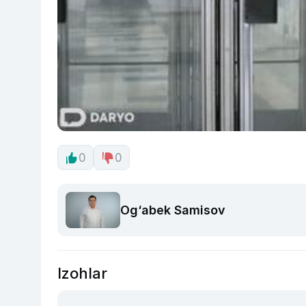
0
0
Og‘abek Samisov
Izohlar