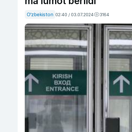
maʼlumot berildi
O‘zbekiston
02:40 / 03.07.2024
3164