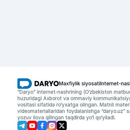
Maxfiylik siyosati
Internet-nas
“Daryo” internet-nashrining (O‘zbekiston matbuo
huzuridagi Axborot va ommaviy kommunikatsiyal
vositasi sifatida ro‘yxatga olingan. Matnli materi
videomateriallaridan foydalanishga “daryo.uz” sa
yozuv ilova qilingan taqdirda yo‘l qo‘yiladi.