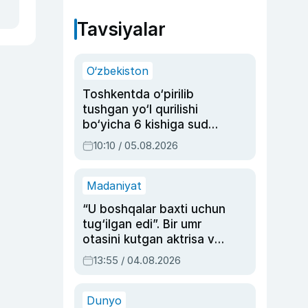
Tavsiyalar
O‘zbekiston
Toshkentda o‘pirilib
tushgan yo‘l qurilishi
bo‘yicha 6 kishiga sud
hukmi o‘qildi
10:10 / 05.08.2026
Madaniyat
“U boshqalar baxti uchun
tug‘ilgan edi”. Bir umr
otasini kutgan aktrisa va
dublyaj ustasi Rimma
13:55 / 04.08.2026
Ahmedovaning
sinovlarga to‘la hayoti
Dunyo