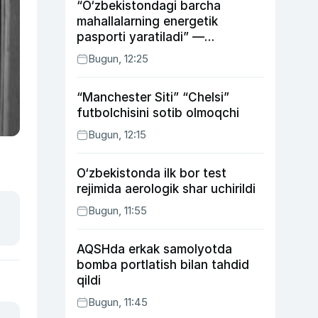
“O‘zbekistondagi barcha
mahallalarning energetik
pasporti yaratiladi” —
energetika vaziri
Bugun, 12:25
“Manchester Siti” “Chelsi”
futbolchisini sotib olmoqchi
Bugun, 12:15
O‘zbekistonda ilk bor test
rejimida aerologik shar uchirildi
Bugun, 11:55
AQSHda erkak samolyotda
bomba portlatish bilan tahdid
qildi
Bugun, 11:45