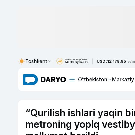
Toshkent
USD :
12 178,85
so'm
O‘zbekiston
Markaziy
“Qurilish ishlari yaqin 
metroning yopiq vestibyu