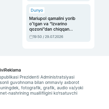
qolgan voqea
Dunyo
Mariupol qamalini yorib
oʻtgan va “Izvarino
qozoni”dan chiqqan
qahramon — Ukraina
19:50 / 29.07.2026
armiyasi bosh
qoʻmondoni Drapatiy
haqida
ivi
Reklama
publikasi Prezidenti Administratsiyasi
-sonli guvohnoma bilan ommaviy axborot
shuningdek, fotografik, grafik, audio va/yoki
et-nashrining muallifligini ko‘rsatuvchi