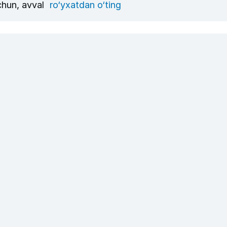
uchun, avval
ro‘yxatdan o‘ting