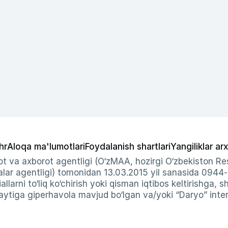
hr
Aloqa ma'lumotlari
Foydalanish shartlari
Yangiliklar arx
t va axborot agentligi (O‘zMAA, hozirgi O‘zbekiston Res
ar agentligi) tomonidan 13.03.2015 yil sanasida 0944
allarni to‘liq ko‘chirish yoki qisman iqtibos keltirishga, 
ytiga giperhavola mavjud bo‘lgan va/yoki “Daryo” intern