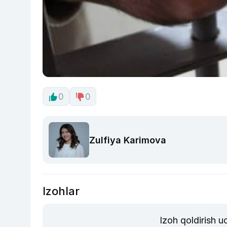
0
0
Zulfiya Karimova
Izohlar
Izoh qoldirish 