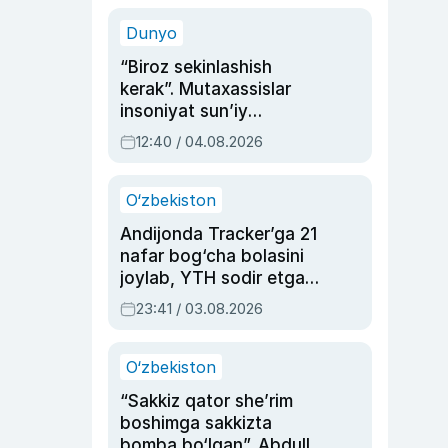
sinovlarga to‘la hayoti
Dunyo
“Biroz sekinlashish
kerak”. Mutaxassislar
insoniyat sun’iy
intellektni boshqara
12:40 / 04.08.2026
olmay qolishidan xavotir
bildirdi
O‘zbekiston
Andijonda Tracker’ga 21
nafar bog‘cha bolasini
joylab, YTH sodir etgan
ayolga sud hukmi o‘qildi
23:41 / 03.08.2026
O‘zbekiston
“Sakkiz qator she’rim
boshimga sakkizta
bomba bo‘lgan”. Abdulla