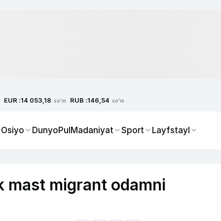
EUR :
RUB :
14 053,18
146,54
so'm
so'm
 Osiyo
Dunyo
Pul
Madaniyat
Sport
Layfstayl
ik mast migrant odamni