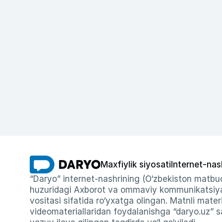
Maxfiylik siyosati
Internet-nas
“Daryo” internet-nashrining (O‘zbekiston matbuo
huzuridagi Axborot va ommaviy kommunikatsiyal
vositasi sifatida ro‘yxatga olingan. Matnli materi
videomateriallaridan foydalanishga “daryo.uz” sa