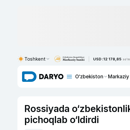
Toshkent
USD :
12 178,85
so'm
O‘zbekiston
Markaziy
Rossiyada o‘zbekistonl
pichoqlab o‘ldirdi