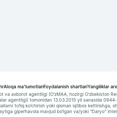
hr
Aloqa ma'lumotlari
Foydalanish shartlari
Yangiliklar arx
t va axborot agentligi (O‘zMAA, hozirgi O‘zbekiston Res
ar agentligi) tomonidan 13.03.2015 yil sanasida 0944
allarni to‘liq ko‘chirish yoki qisman iqtibos keltirishga, 
ytiga giperhavola mavjud bo‘lgan va/yoki “Daryo” intern