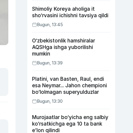
Shimoliy Koreya aholiga it
sho‘rvasini ichishni tavsiya qildi
Bugun, 13:45
O‘zbekistonlik hamshiralar
AQSHga ishga yuborilishi
mumkin
Bugun, 13:39
Platini, van Basten, Raul, endi
esa Neymar... Jahon chempioni
bo‘lolmagan superyulduzlar
Bugun, 13:30
Murojaatlar bo‘yicha eng salbiy
ko‘rsatkichga ega 10 ta bank
e’lon qilindi