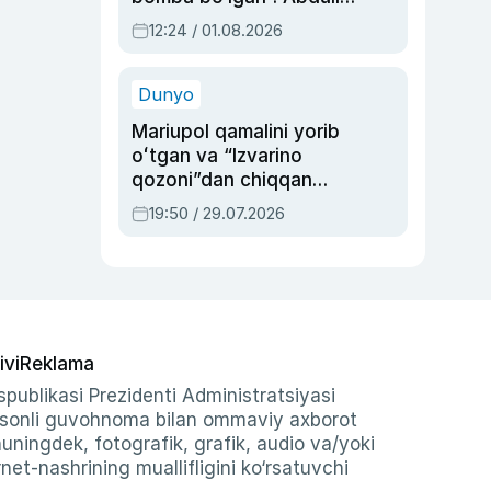
Oripovni siyosiy
12:24 / 01.08.2026
ayblovlardan asrab
qolgan voqea
Dunyo
Mariupol qamalini yorib
oʻtgan va “Izvarino
qozoni”dan chiqqan
qahramon — Ukraina
19:50 / 29.07.2026
armiyasi bosh
qoʻmondoni Drapatiy
haqida
ivi
Reklama
publikasi Prezidenti Administratsiyasi
-sonli guvohnoma bilan ommaviy axborot
shuningdek, fotografik, grafik, audio va/yoki
et-nashrining muallifligini ko‘rsatuvchi