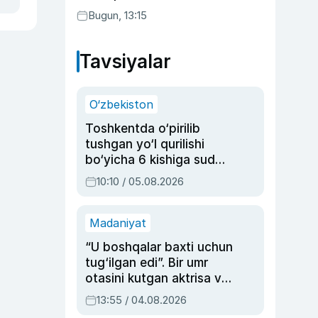
Bugun, 13:15
Tavsiyalar
O‘zbekiston
Toshkentda o‘pirilib
tushgan yo‘l qurilishi
bo‘yicha 6 kishiga sud
hukmi o‘qildi
10:10 / 05.08.2026
Madaniyat
“U boshqalar baxti uchun
tug‘ilgan edi”. Bir umr
otasini kutgan aktrisa va
dublyaj ustasi Rimma
13:55 / 04.08.2026
Ahmedovaning