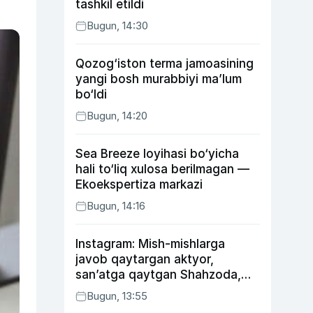
tashkil etildi
Bugun, 14:30
Qozog‘iston terma jamoasining
yangi bosh murabbiyi ma’lum
bo‘ldi
Bugun, 14:20
Sea Breeze loyihasi bo‘yicha
hali to‘liq xulosa berilmagan —
Ekoekspertiza markazi
Bugun, 14:16
Instagram: Mish-mishlarga
javob qaytargan aktyor,
san’atga qaytgan Shahzoda,
yo‘lga asfalt yotqizgan
Bugun, 13:55
Jahongir Otajonov