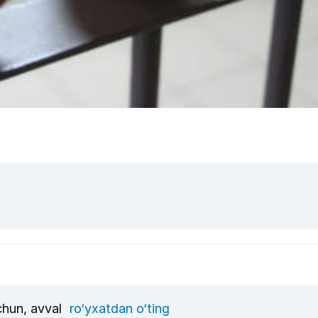
uchun, avval
ro‘yxatdan o‘ting