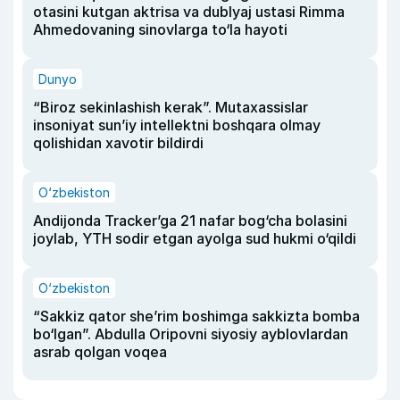
otasini kutgan aktrisa va dublyaj ustasi Rimma
Ahmedovaning sinovlarga to‘la hayoti
Dunyo
“Biroz sekinlashish kerak”. Mutaxassislar
insoniyat sun’iy intellektni boshqara olmay
qolishidan xavotir bildirdi
O‘zbekiston
Andijonda Tracker’ga 21 nafar bog‘cha bolasini
joylab, YTH sodir etgan ayolga sud hukmi o‘qildi
O‘zbekiston
“Sakkiz qator she’rim boshimga sakkizta bomba
bo‘lgan”. Abdulla Oripovni siyosiy ayblovlardan
asrab qolgan voqea