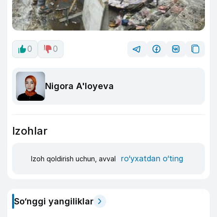
0
0
Nigora A'loyeva
Izohlar
ro‘yxatdan o‘ting
Izoh qoldirish uchun, avval
So‘nggi yangiliklar