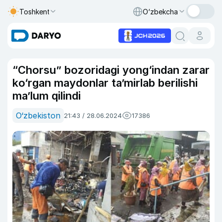
Toshkent
O‘zbekcha
“Chorsu” bozoridagi yong‘indan zarar
ko‘rgan maydonlar taʼmirlab berilishi
ma’lum qilindi
O‘zbekiston
21:43 / 28.06.2024
17386