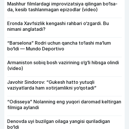
Mashhur filmlardagi improvizatsiya qilingan bo‘lsa-
da, kesib tashlanmagan epizodlar (video)
Eronda Xavfsizlik kengashi rahbari o‘zgardi. Bu
nimani anglatadi?
“Barselona” Rodri uchun qancha to‘lashi ma’lum
bo‘ldi — Mundo Deportivo
Armaniston sobiq bosh vazirining o‘g‘li hibsga olindi
(video)
Javohir Sindorov: “Gukesh hatto yutuqli
vaziyatlarda ham xotirjamlikni yo‘qotadi”
“Odisseya” Nolanning eng yuqori daromad keltirgan
filmiga aylandi
Denovda uyi buzilgan oilaga yangisi quriladigan
bo‘ldi