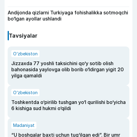
Andijonda qizlarni Turkiyaga fohishalikka sotmoqchi
bo‘lgan ayollar ushlandi
Tavsiyalar
O‘zbekiston
Jizzaxda 77 yoshli taksichini qo‘y sotib olish
bahonasida yaylovga olib borib o‘ldirgan yigit 20
yilga qamaldi
O‘zbekiston
Toshkentda o‘pirilib tushgan yo‘l qurilishi bo‘yicha
6 kishiga sud hukmi o‘qildi
Madaniyat
“U boshqalar baxti uchun tug‘ilgan edi”. Bir umr