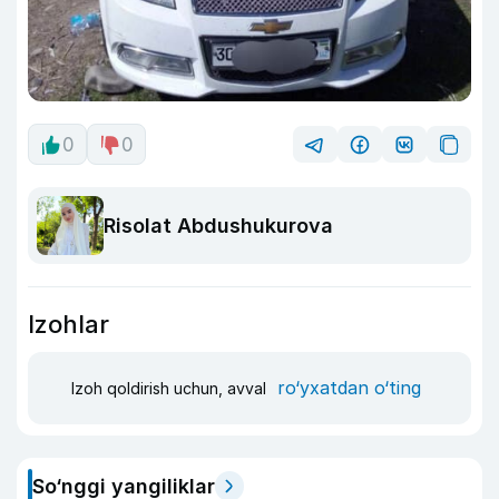
0
0
Risolat Abdushukurova
Izohlar
ro‘yxatdan o‘ting
Izoh qoldirish uchun, avval
So‘nggi yangiliklar