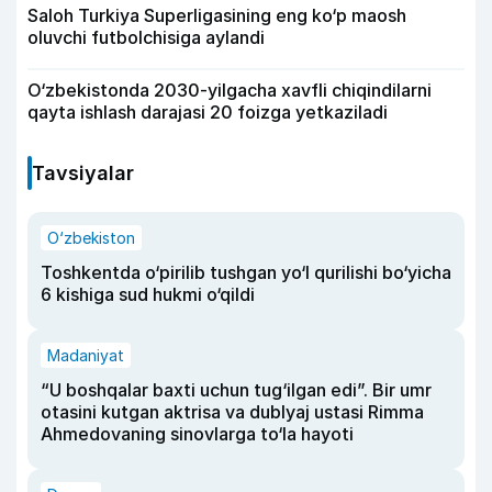
Saloh Turkiya Superligasining eng ko‘p maosh
oluvchi futbolchisiga aylandi
O‘zbekistonda 2030-yilgacha xavfli chiqindilarni
qayta ishlash darajasi 20 foizga yetkaziladi
Tavsiyalar
O‘zbekiston
Toshkentda o‘pirilib tushgan yo‘l qurilishi bo‘yicha
6 kishiga sud hukmi o‘qildi
Madaniyat
“U boshqalar baxti uchun tug‘ilgan edi”. Bir umr
otasini kutgan aktrisa va dublyaj ustasi Rimma
Ahmedovaning sinovlarga to‘la hayoti