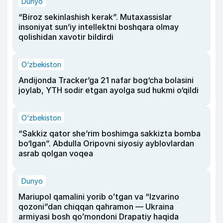
Dunyo
“Biroz sekinlashish kerak”. Mutaxassislar
insoniyat sun’iy intellektni boshqara olmay
qolishidan xavotir bildirdi
O‘zbekiston
Andijonda Tracker’ga 21 nafar bog‘cha bolasini
joylab, YTH sodir etgan ayolga sud hukmi o‘qildi
O‘zbekiston
“Sakkiz qator she’rim boshimga sakkizta bomba
bo‘lgan”. Abdulla Oripovni siyosiy ayblovlardan
asrab qolgan voqea
Dunyo
Mariupol qamalini yorib oʻtgan va “Izvarino
qozoni”dan chiqqan qahramon — Ukraina
armiyasi bosh qoʻmondoni Drapatiy haqida