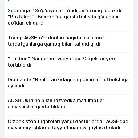
Superliga. “So‘g‘diyona” “Andijon”ni mag‘lub etdi,
“Paxtakor” “Buxoro”ga qarshi bahsda g‘alabani
qo‘ldan chiqardi
Tramp AQSH o‘q-dorilari haqida ma’lumot
tarqatganlarga qamoq bilan tahdid qildi
“Tolibon” Nangarhor viloyatida 72 gektar yerni
tortib oldi
Diomande “Real” tarixidagi eng qimmat futbolchiga
aylandi
AQSH Ukraina bilan razvedka ma’lumotlari
almashishni qayta tikladi
O‘zbekiston fuqarolari yangi dastur orqali AQSHdagi
mavsumiy ishlarga tayyorlanadi va joylashtiriladi