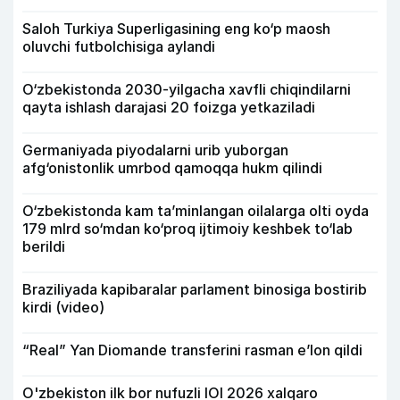
Saloh Turkiya Superligasining eng ko‘p maosh
oluvchi futbolchisiga aylandi
O‘zbekistonda 2030-yilgacha xavfli chiqindilarni
qayta ishlash darajasi 20 foizga yetkaziladi
Germaniyada piyodalarni urib yuborgan
afg‘onistonlik umrbod qamoqqa hukm qilindi
O‘zbekistonda kam ta’minlangan oilalarga olti oyda
179 mlrd so‘mdan ko‘proq ijtimoiy keshbek to‘lab
berildi
Braziliyada kapibaralar parlament binosiga bostirib
kirdi (video)
“Real” Yan Diomande transferini rasman e’lon qildi
O'zbekiston ilk bor nufuzli IOI 2026 xalqaro