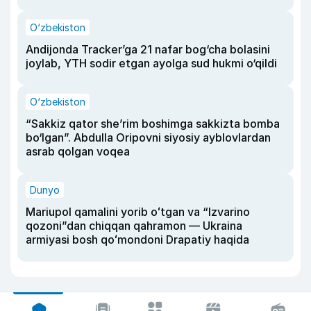
O‘zbekiston
Andijonda Tracker’ga 21 nafar bog‘cha bolasini
joylab, YTH sodir etgan ayolga sud hukmi o‘qildi
O‘zbekiston
“Sakkiz qator she’rim boshimga sakkizta bomba
bo‘lgan”. Abdulla Oripovni siyosiy ayblovlardan
asrab qolgan voqea
Dunyo
Mariupol qamalini yorib oʻtgan va “Izvarino
qozoni”dan chiqqan qahramon — Ukraina
armiyasi bosh qoʻmondoni Drapatiy haqida