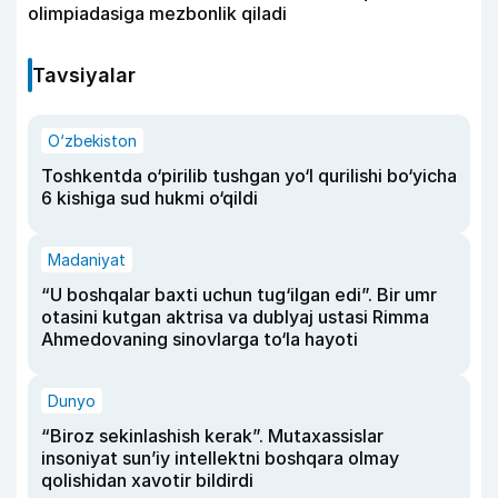
olimpiadasiga mezbonlik qiladi
Tavsiyalar
O‘zbekiston
Toshkentda o‘pirilib tushgan yo‘l qurilishi bo‘yicha
6 kishiga sud hukmi o‘qildi
Madaniyat
“U boshqalar baxti uchun tug‘ilgan edi”. Bir umr
otasini kutgan aktrisa va dublyaj ustasi Rimma
Ahmedovaning sinovlarga to‘la hayoti
Dunyo
“Biroz sekinlashish kerak”. Mutaxassislar
insoniyat sun’iy intellektni boshqara olmay
qolishidan xavotir bildirdi