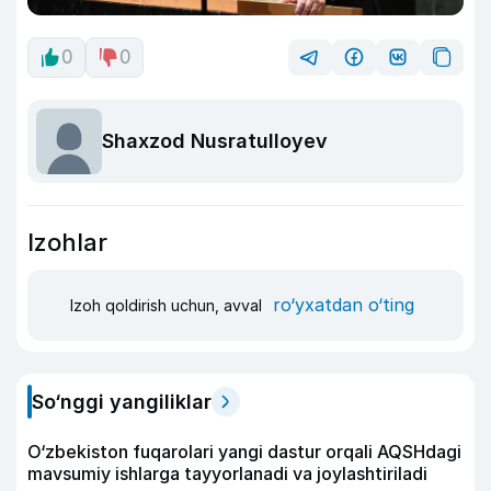
0
0
Shaxzod Nusratulloyev
Izohlar
ro‘yxatdan o‘ting
Izoh qoldirish uchun, avval
So‘nggi yangiliklar
O‘zbekiston fuqarolari yangi dastur orqali AQSHdagi
mavsumiy ishlarga tayyorlanadi va joylashtiriladi