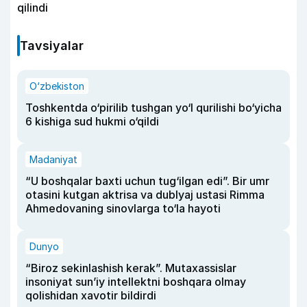
qilindi
Tavsiyalar
O‘zbekiston
Toshkentda o‘pirilib tushgan yo‘l qurilishi bo‘yicha
6 kishiga sud hukmi o‘qildi
Madaniyat
“U boshqalar baxti uchun tug‘ilgan edi”. Bir umr
otasini kutgan aktrisa va dublyaj ustasi Rimma
Ahmedovaning sinovlarga to‘la hayoti
Dunyo
“Biroz sekinlashish kerak”. Mutaxassislar
insoniyat sun’iy intellektni boshqara olmay
qolishidan xavotir bildirdi