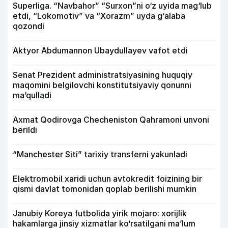
Superliga. “Navbahor” “Surxon”ni o‘z uyida mag‘lub
etdi, “Lokomotiv” va “Xorazm” uyda g‘alaba
qozondi
Aktyor Abdu­mannon Ubaydullayev vafot etdi
Senat Prezident administratsiyasining huquqiy
maqomini belgilovchi konstitutsiyaviy qonunni
ma’qulladi
Axmat Qodirovga Checheniston Qahramoni unvoni
berildi
“Manchester Siti” tarixiy transferni yakunladi
Elektromobil xaridi uchun avtokredit foizining bir
qismi davlat tomonidan qoplab berilishi mumkin
Janubiy Koreya futbolida yirik mojaro: xorijlik
hakamlarga jinsiy xizmatlar ko‘rsatilgani ma’lum