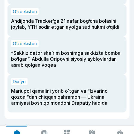
O‘zbekiston
Andijonda Tracker’ga 21 nafar bog‘cha bolasini
joylab, YTH sodir etgan ayolga sud hukmi o‘qildi
O‘zbekiston
“Sakkiz qator she’rim boshimga sakkizta bomba
bo‘lgan”. Abdulla Oripovni siyosiy ayblovlardan
asrab qolgan voqea
Dunyo
Mariupol qamalini yorib oʻtgan va “Izvarino
qozoni”dan chiqqan qahramon — Ukraina
armiyasi bosh qoʻmondoni Drapatiy haqida