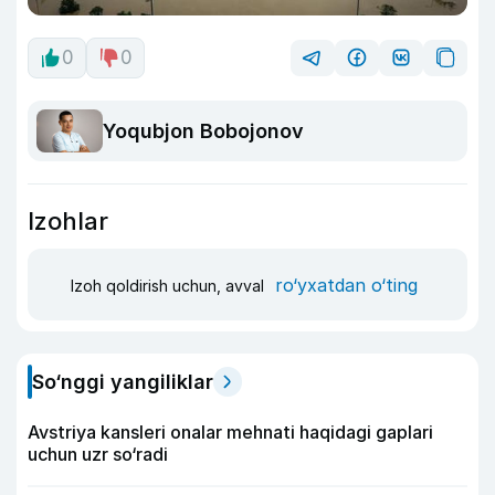
0
0
Yoqubjon Bobojonov
Izohlar
ro‘yxatdan o‘ting
Izoh qoldirish uchun, avval
So‘nggi yangiliklar
Avstriya kansleri onalar mehnati haqidagi gaplari
uchun uzr so‘radi