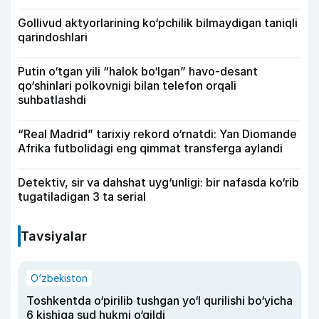
Gollivud aktyorlarining ko‘pchilik bilmaydigan taniqli
qarindoshlari
Putin o‘tgan yili “halok bo‘lgan” havo-desant
qo‘shinlari polkovnigi bilan telefon orqali
suhbatlashdi
“Real Madrid” tarixiy rekord o‘rnatdi: Yan Diomande
Afrika futbolidagi eng qimmat transferga aylandi
Detektiv, sir va dahshat uyg‘unligi: bir nafasda ko‘rib
tugatiladigan 3 ta serial
Tavsiyalar
O‘zbekiston
Toshkentda o‘pirilib tushgan yo‘l qurilishi bo‘yicha
6 kishiga sud hukmi o‘qildi