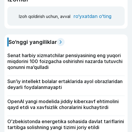
ro‘yxatdan o‘ting
Izoh qoldirish uchun, avval
So‘nggi yangiliklar
Senat harbiy xizmatchilar pensiyasining eng yuqori
miqdorini 100 foizgacha oshirishni nazarda tutuvchi
qonunni ma’qulladi
Sun’iy intellekt bolalar ertaklarida ayol obrazlaridan
deyarli foydalanmayapti
OpenAI yangi modelida jiddiy kiberxavf ehtimolini
qayd etdi va xavfsizlik choralarini kuchaytirdi
Oʻzbekistonda energetika sohasida davlat tariflarini
tartibga solishning yangi tizimi joriy etildi