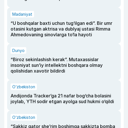
Madaniyat
“U boshqalar baxti uchun tug‘ilgan edi”. Bir umr
otasini kutgan aktrisa va dublyaj ustasi Rimma
Ahmedovaning sinovlarga to‘la hayoti
Dunyo
“Biroz sekinlashish kerak”. Mutaxassislar
insoniyat sun’iy intellektni boshqara olmay
qolishidan xavotir bildirdi
O‘zbekiston
Andijonda Tracker’ga 21 nafar bog‘cha bolasini
joylab, YTH sodir etgan ayolga sud hukmi o‘qildi
O‘zbekiston
“Sakkiz qator she’rim boshimga sakkizta bomba