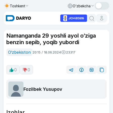
Toshkent
O‘zbekcha
Namanganda 29 yoshli ayol o‘ziga
benzin sepib, yoqib yubordi
O‘zbekiston
20:15 / 18.06.2024
23317
0
0
Fozilbek Yusupov
Izohlar