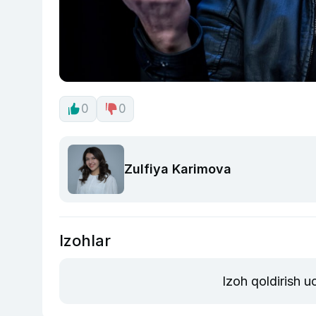
0
0
Zulfiya Karimova
Izohlar
Izoh qoldirish 