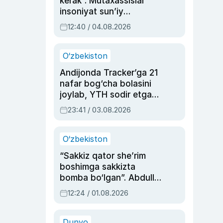
kerak”. Mutaxassislar
insoniyat sun’iy
intellektni boshqara
12:40 / 04.08.2026
olmay qolishidan xavotir
bildirdi
O‘zbekiston
Andijonda Tracker’ga 21
nafar bog‘cha bolasini
joylab, YTH sodir etgan
ayolga sud hukmi o‘qildi
23:41 / 03.08.2026
O‘zbekiston
“Sakkiz qator she’rim
boshimga sakkizta
bomba bo‘lgan”. Abdulla
Oripovni siyosiy
12:24 / 01.08.2026
ayblovlardan asrab
qolgan voqea
Dunyo