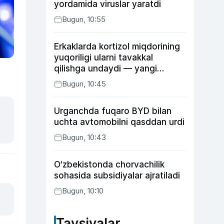
yordamida viruslar yaratdi
Bugun, 10:55
Erkaklarda kortizol miqdorining
yuqoriligi ularni tavakkal
qilishga undaydi — yangi
tadqiqot
Bugun, 10:45
Urganchda fuqaro BYD bilan
uchta avtomobilni qasddan urdi
Bugun, 10:43
O‘zbekistonda chorvachilik
sohasida subsidiyalar ajratiladi
Bugun, 10:10
Tavsiyalar