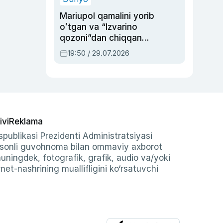
Mariupol qamalini yorib
oʻtgan va “Izvarino
qozoni”dan chiqqan
qahramon — Ukraina
19:50 / 29.07.2026
armiyasi bosh
qoʻmondoni Drapatiy
haqida
ivi
Reklama
publikasi Prezidenti Administratsiyasi
-sonli guvohnoma bilan ommaviy axborot
shuningdek, fotografik, grafik, audio va/yoki
et-nashrining muallifligini ko‘rsatuvchi