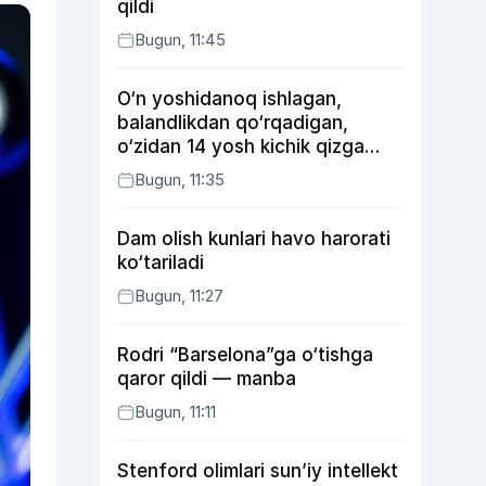
qildi
Bugun, 11:45
O‘n yoshidanoq ishlagan,
balandlikdan qo‘rqadigan,
o‘zidan 14 yosh kichik qizga
uylangan Yorqinxo‘ja Umarov
Bugun, 11:35
34 yoshda
Dam olish kunlari havo harorati
ko‘tariladi
Bugun, 11:27
Rodri “Barselona”ga o‘tishga
qaror qildi — manba
Bugun, 11:11
Stenford olimlari sun’iy intellekt