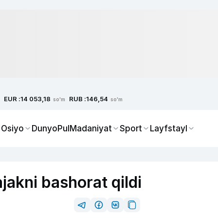
EUR :
RUB :
14 053,18
146,54
so'm
so'm
 Osiyo
Dunyo
Pul
Madaniyat
Sport
Layfstayl
jakni bashorat qildi