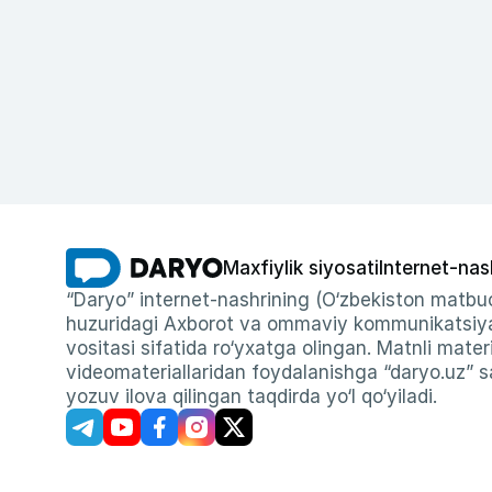
Maxfiylik siyosati
Internet-nas
“Daryo” internet-nashrining (O‘zbekiston matbuo
huzuridagi Axborot va ommaviy kommunikatsiyal
vositasi sifatida ro‘yxatga olingan. Matnli materi
videomateriallaridan foydalanishga “daryo.uz” sa
yozuv ilova qilingan taqdirda yo‘l qo‘yiladi.