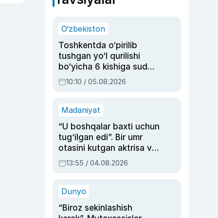
O‘zbekiston
Toshkentda o‘pirilib
tushgan yo‘l qurilishi
bo‘yicha 6 kishiga sud
hukmi o‘qildi
10:10 / 05.08.2026
Madaniyat
“U boshqalar baxti uchun
tug‘ilgan edi”. Bir umr
otasini kutgan aktrisa va
dublyaj ustasi Rimma
13:55 / 04.08.2026
Ahmedovaning
sinovlarga to‘la hayoti
Dunyo
“Biroz sekinlashish