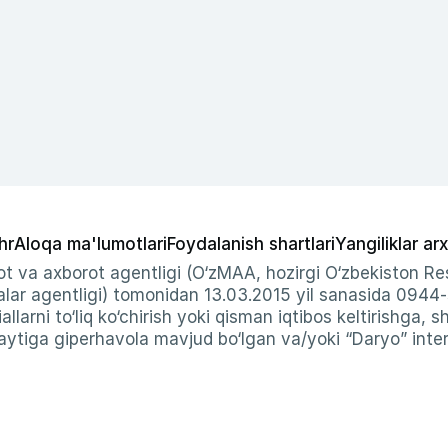
hr
Aloqa ma'lumotlari
Foydalanish shartlari
Yangiliklar arx
t va axborot agentligi (O‘zMAA, hozirgi O‘zbekiston Res
ar agentligi) tomonidan 13.03.2015 yil sanasida 0944
allarni to‘liq ko‘chirish yoki qisman iqtibos keltirishga, 
ytiga giperhavola mavjud bo‘lgan va/yoki “Daryo” intern