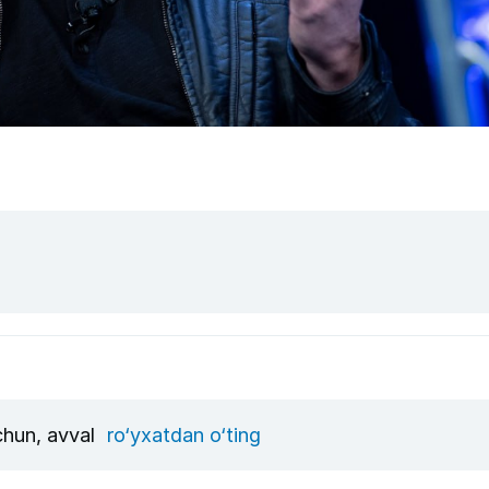
uchun, avval
ro‘yxatdan o‘ting