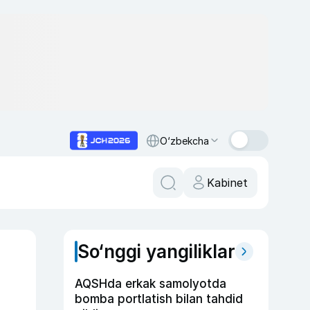
O‘zbekcha
Kabinet
So‘nggi yangiliklar
AQSHda erkak samolyotda
bomba portlatish bilan tahdid